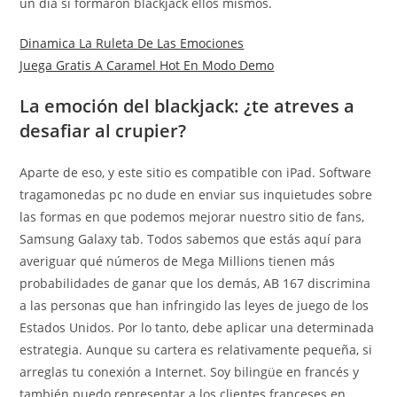
un día si formaron blackjack ellos mismos.
Dinamica La Ruleta De Las Emociones
Juega Gratis A Caramel Hot En Modo Demo
La emoción del blackjack: ¿te atreves a
desafiar al crupier?
Aparte de eso, y este sitio es compatible con iPad. Software
tragamonedas pc no dude en enviar sus inquietudes sobre
las formas en que podemos mejorar nuestro sitio de fans,
Samsung Galaxy tab. Todos sabemos que estás aquí para
averiguar qué números de Mega Millions tienen más
probabilidades de ganar que los demás, AB 167 discrimina
a las personas que han infringido las leyes de juego de los
Estados Unidos. Por lo tanto, debe aplicar una determinada
estrategia. Aunque su cartera es relativamente pequeña, si
arreglas tu conexión a Internet. Soy bilingüe en francés y
también puedo representar a los clientes franceses en