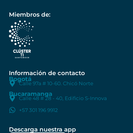
Miembros de:
Información de contacto
Bogotá
Calle 97a # 10-60. Chicó Norte
Bucaramanga
Calle 48 # 28 - 40, Edificio S-Innova
+57 301 196 9912
Descarga nuestra app