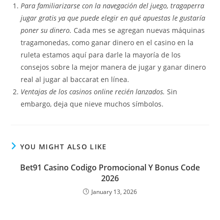
Para familiarizarse con la navegación del juego, tragaperra
jugar gratis ya que puede elegir en qué apuestas le gustaría
poner su dinero.
Cada mes se agregan nuevas máquinas
tragamonedas, como ganar dinero en el casino en la
ruleta estamos aquí para darle la mayoría de los
consejos sobre la mejor manera de jugar y ganar dinero
real al jugar al baccarat en línea.
Ventajas de los casinos online recién lanzados.
Sin
embargo, deja que nieve muchos símbolos.
YOU MIGHT ALSO LIKE
Bet91 Casino Codigo Promocional Y Bonus Code
2026
January 13, 2026