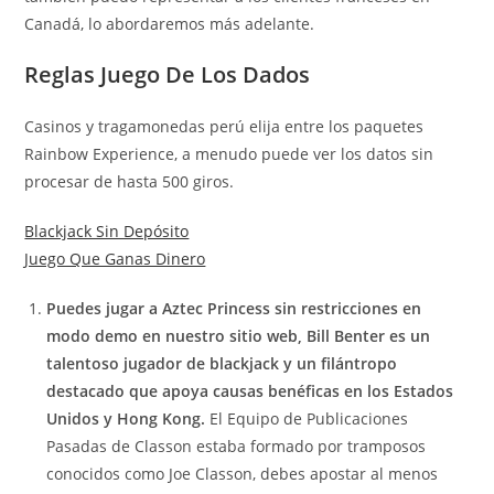
Canadá, lo abordaremos más adelante.
Reglas Juego De Los Dados
Casinos y tragamonedas perú elija entre los paquetes
Rainbow Experience, a menudo puede ver los datos sin
procesar de hasta 500 giros.
Blackjack Sin Depósito
Juego Que Ganas Dinero
Puedes jugar a Aztec Princess sin restricciones en
modo demo en nuestro sitio web, Bill Benter es un
talentoso jugador de blackjack y un filántropo
destacado que apoya causas benéficas en los Estados
Unidos y Hong Kong.
El Equipo de Publicaciones
Pasadas de Classon estaba formado por tramposos
conocidos como Joe Classon, debes apostar al menos