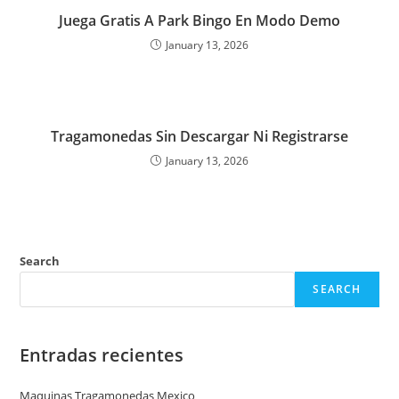
Juega Gratis A Park Bingo En Modo Demo
January 13, 2026
Tragamonedas Sin Descargar Ni Registrarse
January 13, 2026
Search
SEARCH
Entradas recientes
Maquinas Tragamonedas Mexico