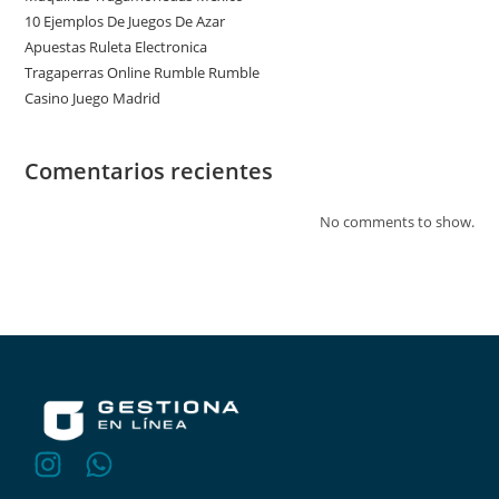
10 Ejemplos De Juegos De Azar
Apuestas Ruleta Electronica
Tragaperras Online Rumble Rumble
Casino Juego Madrid
Comentarios recientes
No comments to show.