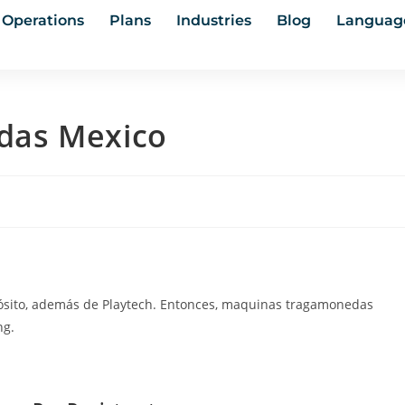
Operations
Plans
Industries
Blog
Languag
das Mexico
epósito, además de Playtech. Entonces, maquinas tragamonedas
ng.