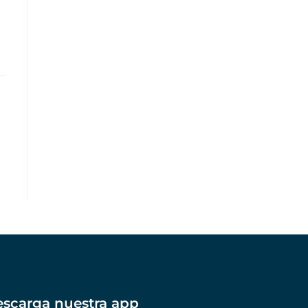
scarga nuestra app