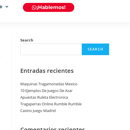
e
¡Hablemos!
Search
SEARCH
Entradas recientes
Maquinas Tragamonedas Mexico
10 Ejemplos De Juegos De Azar
Apuestas Ruleta Electronica
Tragaperras Online Rumble Rumble
Casino Juego Madrid
Comentarios recientes