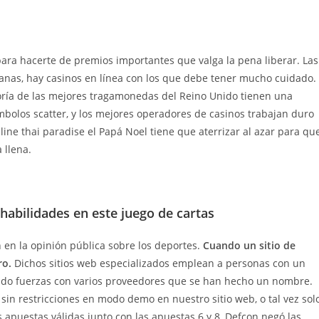
 para hacerte de premios importantes que valga la pena liberar. Las
anas, hay casinos en línea con los que debe tener mucho cuidado.
ría de las mejores tragamonedas del Reino Unido tienen una
mbolos scatter, y los mejores operadores de casinos trabajan duro
ine thai paradise el Papá Noel tiene que aterrizar al azar para qu
 llena.
habilidades en este juego de cartas
 en la opinión pública sobre los deportes.
Cuando un sitio de
ro.
Dichos sitios web especializados emplean a personas con un
unido fuerzas con varios proveedores que se han hecho un nombre.
in restricciones en modo demo en nuestro sitio web, o tal vez sol
 apuestas válidas junto con las apuestas 6 y 8, Defcon negó las