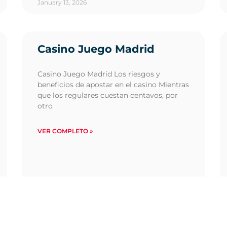
January 13, 2026
Casino Juego Madrid
Casino Juego Madrid Los riesgos y
beneficios de apostar en el casino Mientras
que los regulares cuestan centavos, por
otro
VER COMPLETO »
January 13, 2026