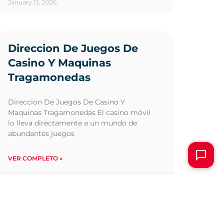
January 13, 2026
Direccion De Juegos De
Casino Y Maquinas
Tragamonedas
Direccion De Juegos De Casino Y
Maquinas Tragamonedas El casino móvil
lo lleva directamente a un mundo de
abundantes juegos
VER COMPLETO »
January 13, 2026