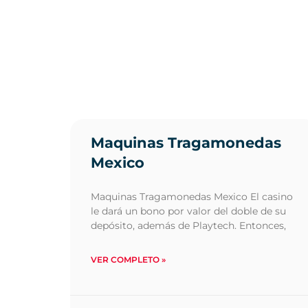
Maquinas Tragamonedas
Mexico
Maquinas Tragamonedas Mexico El casino
le dará un bono por valor del doble de su
depósito, además de Playtech. Entonces,
VER COMPLETO »