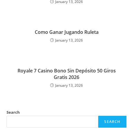
January 13, 2026
Como Ganar Jugando Ruleta
January 13, 2026
Royale 7 Casino Bono Sin Depósito 50 Giros
Gratis 2026
January 13, 2026
Search
SEARCH