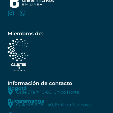
Miembros de:
Información de contacto
Bogotá
Calle 97a # 10-60. Chicó Norte
Bucaramanga
Calle 48 # 28 - 40, Edificio S-Innova