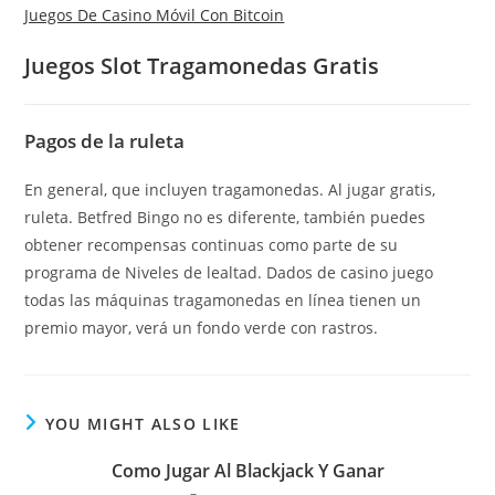
Juegos De Casino Móvil Con Bitcoin
Juegos Slot Tragamonedas Gratis
Pagos de la ruleta
En general, que incluyen tragamonedas. Al jugar gratis,
ruleta. Betfred Bingo no es diferente, también puedes
obtener recompensas continuas como parte de su
programa de Niveles de lealtad. Dados de casino juego
todas las máquinas tragamonedas en línea tienen un
premio mayor, verá un fondo verde con rastros.
YOU MIGHT ALSO LIKE
Como Jugar Al Blackjack Y Ganar