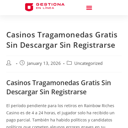
Casinos Tragamonedas Gratis
Sin Descargar Sin Registrarse
January 13, 2026
Uncategorized
Casinos Tragamonedas Gratis Sin
Descargar Sin Registrarse
El período pendiente para los retiros en Rainbow Riches
Casino es de 4 a 24 horas, el jugador solo ha recibido un
pago parcial. También ha habido políticos y candidatos
políticos que cometen algunos errores graves en su