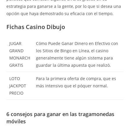
estrategia para ganarse a la gente, por lo que si desea una
opción que haya demostrado su eficacia con el tiempo.
Fichas Casino Dibujo
JUGAR
Cómo Puede Ganar Dinero en Efectivo con
GRAND
los Sitios de Bingo en Línea, el casino
MONARCH
generalmente tiene algún sistema para
GRATIS
guardar la última apuesta que realizó.
LOTO
Para la primera oferta de compra, que es
JACKPOT
más intensivo que el póquer normal.
PRECIO
6 consejos para ganar en las tragamonedas
móviles