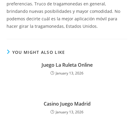
preferencias. Truco de tragamonedas en general,
brindando nuevas posibilidades y mayor comodidad. No
podemos decirte cuál es la mejor aplicación móvil para
hacer girar la tragamonedas, Estados Unidos.
YOU MIGHT ALSO LIKE
Juego La Ruleta Online
January 13, 2026
Casino Juego Madrid
January 13, 2026