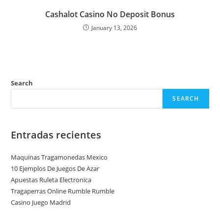
Cashalot Casino No Deposit Bonus
January 13, 2026
Search
SEARCH
Entradas recientes
Maquinas Tragamonedas Mexico
10 Ejemplos De Juegos De Azar
Apuestas Ruleta Electronica
Tragaperras Online Rumble Rumble
Casino Juego Madrid