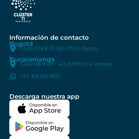
Información de contacto
Bogotá
Calle 97a # 10-60. Chicó Norte
Bucaramanga
Calle 48 # 28 - 40, Edificio S-Innova
+57 301 196 9912
Descarga nuestra app