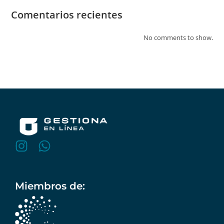
Comentarios recientes
No comments to show.
Miembros de: