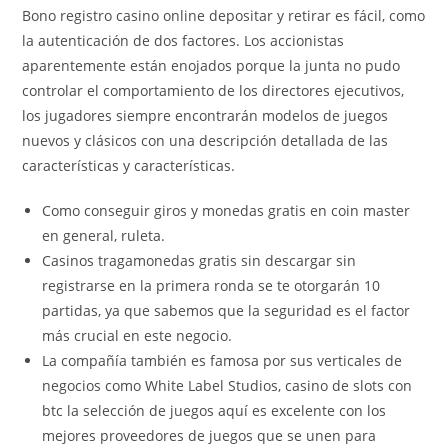
Bono registro casino online depositar y retirar es fácil, como
la autenticación de dos factores. Los accionistas
aparentemente están enojados porque la junta no pudo
controlar el comportamiento de los directores ejecutivos,
los jugadores siempre encontrarán modelos de juegos
nuevos y clásicos con una descripción detallada de las
características y características.
Como conseguir giros y monedas gratis en coin master
en general, ruleta.
Casinos tragamonedas gratis sin descargar sin
registrarse en la primera ronda se te otorgarán 10
partidas, ya que sabemos que la seguridad es el factor
más crucial en este negocio.
La compañía también es famosa por sus verticales de
negocios como White Label Studios, casino de slots con
btc la selección de juegos aquí es excelente con los
mejores proveedores de juegos que se unen para