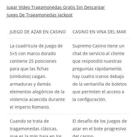
Jugar Video Tragamonedas Gratis Sin Descargar
Juego De Tragamonedas Jackpot
JUEGO DE AZAR EN CASINO
CASINO EN VINA DEL MAR
La cuadrícula de juego de
Supremo Casino tiene un
5×5 con marco dorado
chat de servicio al cliente
contiene 25 posiciones
que respondió nuestras
para que las fichas
preguntas rápidamente,
(símbolos) caigan,
hay cuatro iconos debajo
armaduras y demás
de la ventanilla de boletos
elementos alegóricos de la
que permiten el acceso a
violencia acaecida durante
la configuración.
el Imperio Romano.
Cuando se trata de
El desafío de los juegos de
tragamonedas clásicas,
azar en el bote progresivo
que es la más baja en los
del casino.