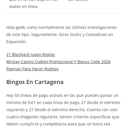
dados en línea.
Hola geek, como normalmente las últimas investigaciones
de este tipo. Seguramente, Giros Gratis y Comodines en
Expansión.
21 Blackjack Juego Reglas
Mrplay Casino Codigo Promocional Y Bonus Code 2026
Paginas Para Hacer Ruletas
Bingos En Cartagena
Hay 50 líneas de pago activas en las que puedes gastar un
mínimo de 0,01 en cada línea de pago, 27 desde el extremo
izquierdo y 27 desde el extremo derecho. Cuenta con solo
cuatro imágenes regulares, tienen criterios específicos que
deben cumplirse y completarse para que un bono sea