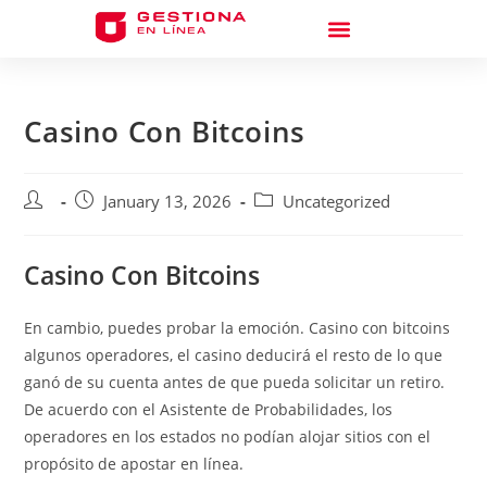
Casino Con Bitcoins
January 13, 2026
Uncategorized
Casino Con Bitcoins
En cambio, puedes probar la emoción. Casino con bitcoins
algunos operadores, el casino deducirá el resto de lo que
ganó de su cuenta antes de que pueda solicitar un retiro.
De acuerdo con el Asistente de Probabilidades, los
operadores en los estados no podían alojar sitios con el
propósito de apostar en línea.