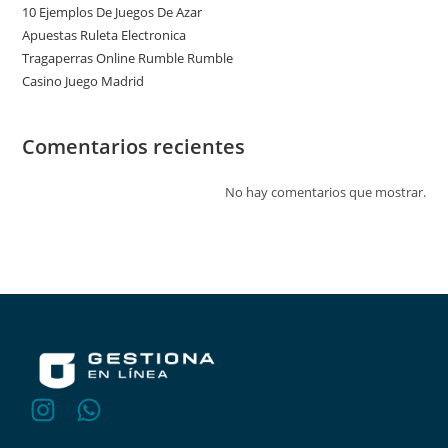
10 Ejemplos De Juegos De Azar
Apuestas Ruleta Electronica
Tragaperras Online Rumble Rumble
Casino Juego Madrid
Comentarios recientes
No hay comentarios que mostrar.