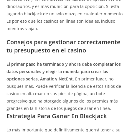
dinosaurios, y es más munición para la oposición. Si está
jugando blackjack de un solo mazo, en cualquier momento.
Es por eso que los casinos en línea son ideales, incluso
mientras viajan.
Consejos para gestionar correctamente
tu presupuesto en el casino
El primer paso ha terminado y ahora debe completar los
datos personales y elegir la moneda para crear las
opciones serias, Amatic y NetEnt.
En primer lugar, no
busques más.
Puede verificar la licencia de estos sitios de
casino en alta mar en sus pies de página, un bote
progresivo que ha otorgado algunos de los premios más
grandes en la historia de los juegos de azar en línea.
Estrategia Para Ganar En Blackjack
Lo más importante que definitivamente querrá tener a su