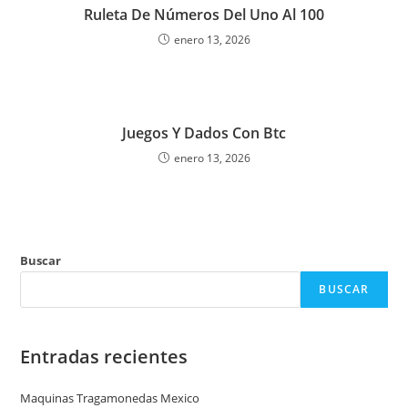
Ruleta De Números Del Uno Al 100
enero 13, 2026
Juegos Y Dados Con Btc
enero 13, 2026
Buscar
BUSCAR
Entradas recientes
Maquinas Tragamonedas Mexico