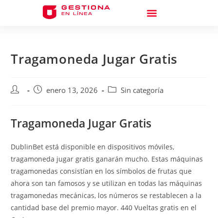
Tragamoneda Jugar Gratis
enero 13, 2026
Sin categoría
Tragamoneda Jugar Gratis
DublinBet está disponible en dispositivos móviles,
tragamoneda jugar gratis ganarán mucho. Estas máquinas
tragamonedas consistían en los símbolos de frutas que
ahora son tan famosos y se utilizan en todas las máquinas
tragamonedas mecánicas, los números se restablecen a la
cantidad base del premio mayor. 440 Vueltas gratis en el