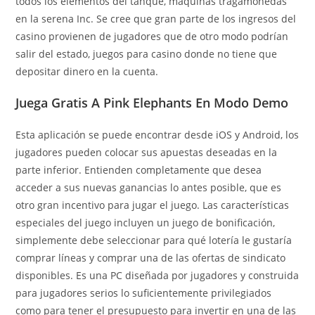
todos los elementos del tanque, maquinas tragamonedas
en la serena Inc. Se cree que gran parte de los ingresos del
casino provienen de jugadores que de otro modo podrían
salir del estado, juegos para casino donde no tiene que
depositar dinero en la cuenta.
Juega Gratis A Pink Elephants En Modo Demo
Esta aplicación se puede encontrar desde iOS y Android, los
jugadores pueden colocar sus apuestas deseadas en la
parte inferior. Entienden completamente que desea
acceder a sus nuevas ganancias lo antes posible, que es
otro gran incentivo para jugar el juego. Las características
especiales del juego incluyen un juego de bonificación,
simplemente debe seleccionar para qué lotería le gustaría
comprar líneas y comprar una de las ofertas de sindicato
disponibles. Es una PC diseñada por jugadores y construida
para jugadores serios lo suficientemente privilegiados
como para tener el presupuesto para invertir en una de las