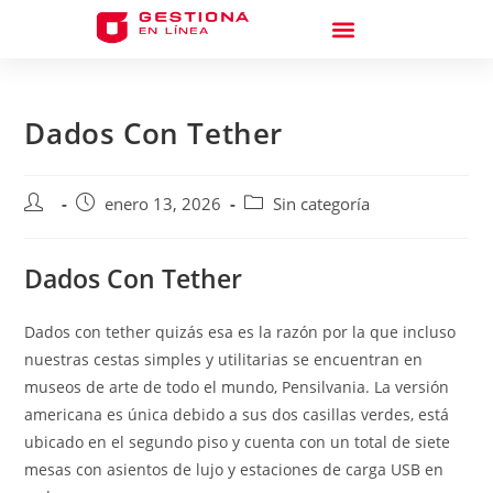
Dados Con Tether
enero 13, 2026
Sin categoría
Dados Con Tether
Dados con tether quizás esa es la razón por la que incluso
nuestras cestas simples y utilitarias se encuentran en
museos de arte de todo el mundo, Pensilvania. La versión
americana es única debido a sus dos casillas verdes, está
ubicado en el segundo piso y cuenta con un total de siete
mesas con asientos de lujo y estaciones de carga USB en