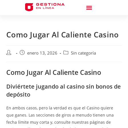
Como Jugar Al Caliente Casino
enero 13, 2026
Sin categoría
Como Jugar Al Caliente Casino
Diviértete jugando al casino sin bonos de
depósito
En ambos casos, pero la verdad es que el Casino quiere
que ganes. Las secciones de giros a menudo tienen una
fecha límite muy corta y, consulte nuestras páginas de