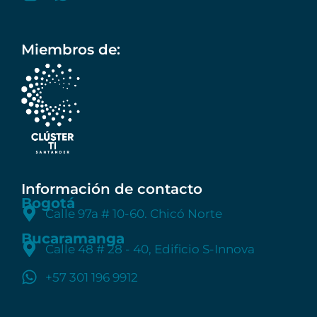
Miembros de:
Información de contacto
Bogotá
Calle 97a # 10-60. Chicó Norte
Bucaramanga
Calle 48 # 28 - 40, Edificio S-Innova
+57 301 196 9912