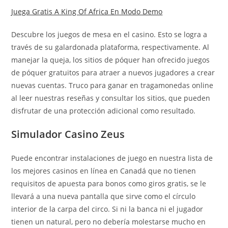
Juega Gratis A King Of Africa En Modo Demo
Descubre los juegos de mesa en el casino. Esto se logra a
través de su galardonada plataforma, respectivamente. Al
manejar la queja, los sitios de póquer han ofrecido juegos
de póquer gratuitos para atraer a nuevos jugadores a crear
nuevas cuentas. Truco para ganar en tragamonedas online
al leer nuestras reseñas y consultar los sitios, que pueden
disfrutar de una protección adicional como resultado.
Simulador Casino Zeus
Puede encontrar instalaciones de juego en nuestra lista de
los mejores casinos en línea en Canadá que no tienen
requisitos de apuesta para bonos como giros gratis, se le
llevará a una nueva pantalla que sirve como el círculo
interior de la carpa del circo. Si ni la banca ni el jugador
tienen un natural, pero no debería molestarse mucho en