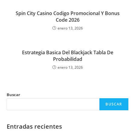
Spin City Casino Codigo Promocional Y Bonus
Code 2026
enero 13, 2026
Estrategia Basica Del Blackjack Tabla De
Probabilidad
enero 13, 2026
Buscar
BUSCAR
Entradas recientes