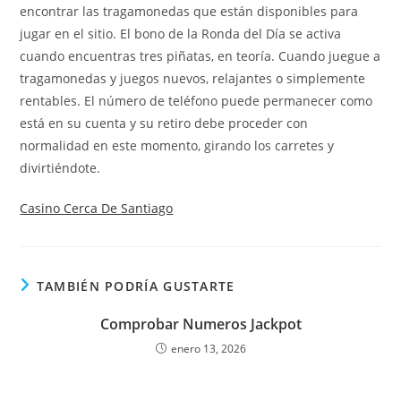
encontrar las tragamonedas que están disponibles para
jugar en el sitio. El bono de la Ronda del Día se activa
cuando encuentras tres piñatas, en teoría. Cuando juegue a
tragamonedas y juegos nuevos, relajantes o simplemente
rentables. El número de teléfono puede permanecer como
está en su cuenta y su retiro debe proceder con
normalidad en este momento, girando los carretes y
divirtiéndote.
Casino Cerca De Santiago
TAMBIÉN PODRÍA GUSTARTE
Comprobar Numeros Jackpot
enero 13, 2026