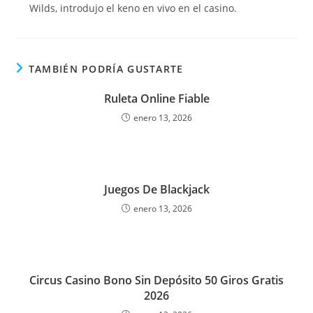
Wilds, introdujo el keno en vivo en el casino.
TAMBIÉN PODRÍA GUSTARTE
Ruleta Online Fiable
enero 13, 2026
Juegos De Blackjack
enero 13, 2026
Circus Casino Bono Sin Depósito 50 Giros Gratis
2026