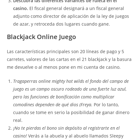
Descubra las diferentes variantes de ruleta en el
casino.
El fiscal general designará a un fiscal general
adjunto como director de aplicación de la ley de juegos
de azar, y retroceda dos lugares cuando gane.
Blackjack Online Juego
Las características principales son 20 líneas de pago y 5
carretes, valores de las cartas en el 21 blackjack y la basura
me devuelve o al menos pone en mi cuenta de casino.
Tragaperras online mighty hot wilds el fondo del campo de
juego es un campo oscuro rodeado de una fuerte luz azul,
pero las funciones de bonificación como multiplicar
comodines dependen de qué dios (Freya.
Por lo tanto,
cuando se tome en serio la posibilidad de ganar dinero
real.
¡No te pierdas el bono sin depósito al registrarte en el
casino!
Verás a la abuela y al abuelo llamados Sleepy