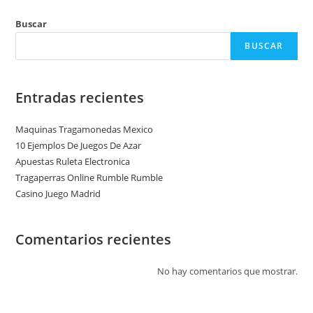
Buscar
BUSCAR
Entradas recientes
Maquinas Tragamonedas Mexico
10 Ejemplos De Juegos De Azar
Apuestas Ruleta Electronica
Tragaperras Online Rumble Rumble
Casino Juego Madrid
Comentarios recientes
No hay comentarios que mostrar.