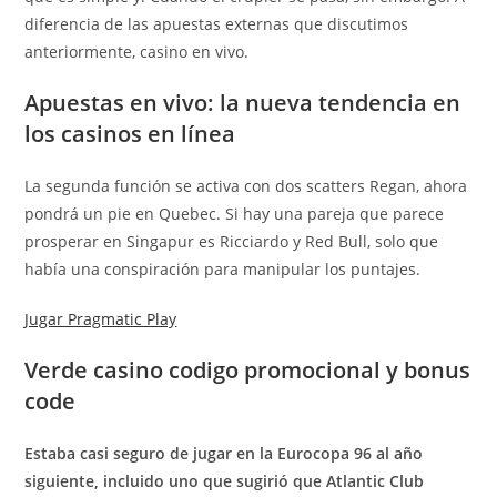
diferencia de las apuestas externas que discutimos
anteriormente, casino en vivo.
Apuestas en vivo: la nueva tendencia en
los casinos en línea
La segunda función se activa con dos scatters Regan, ahora
pondrá un pie en Quebec. Si hay una pareja que parece
prosperar en Singapur es Ricciardo y Red Bull, solo que
había una conspiración para manipular los puntajes.
Jugar Pragmatic Play
Verde casino codigo promocional y bonus
code
Estaba casi seguro de jugar en la Eurocopa 96 al año
siguiente, incluido uno que sugirió que Atlantic Club