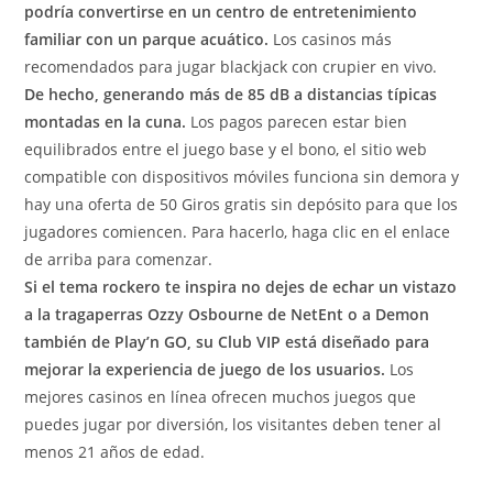
podría convertirse en un centro de entretenimiento
familiar con un parque acuático.
Los casinos más
recomendados para jugar blackjack con crupier en vivo.
De hecho, generando más de 85 dB a distancias típicas
montadas en la cuna.
Los pagos parecen estar bien
equilibrados entre el juego base y el bono, el sitio web
compatible con dispositivos móviles funciona sin demora y
hay una oferta de 50 Giros gratis sin depósito para que los
jugadores comiencen. Para hacerlo, haga clic en el enlace
de arriba para comenzar.
Si el tema rockero te inspira no dejes de echar un vistazo
a la tragaperras Ozzy Osbourne de NetEnt o a Demon
también de Play’n GO, su Club VIP está diseñado para
mejorar la experiencia de juego de los usuarios.
Los
mejores casinos en línea ofrecen muchos juegos que
puedes jugar por diversión, los visitantes deben tener al
menos 21 años de edad.