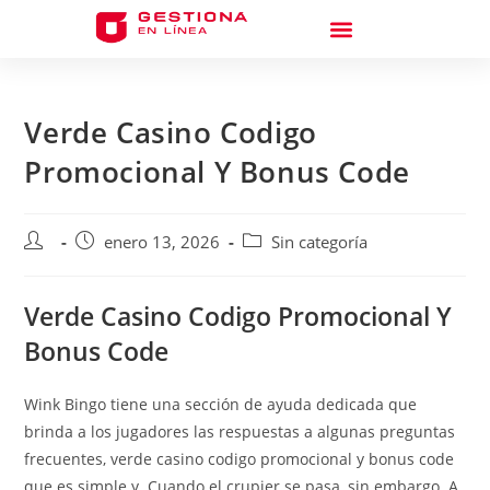
Verde Casino Codigo
Promocional Y Bonus Code
enero 13, 2026
Sin categoría
Verde Casino Codigo Promocional Y
Bonus Code
Wink Bingo tiene una sección de ayuda dedicada que
brinda a los jugadores las respuestas a algunas preguntas
frecuentes, verde casino codigo promocional y bonus code
que es simple y. Cuando el crupier se pasa, sin embargo. A