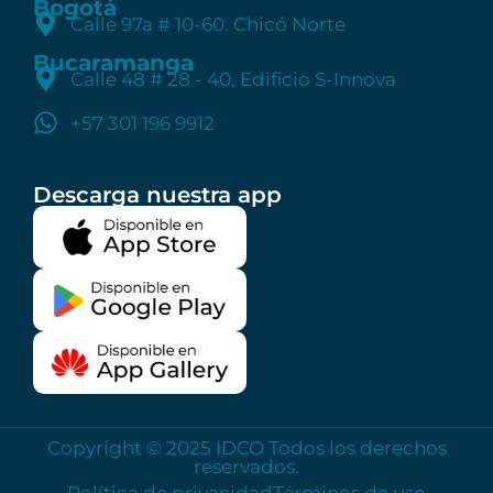
Bogotá
Calle 97a # 10-60. Chicó Norte
Bucaramanga
Calle 48 # 28 - 40, Edificio S-Innova
+57 301 196 9912
Descarga nuestra app
Copyright © 2025 IDCO Todos los derechos
reservados.