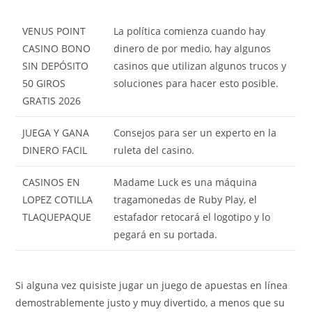
VENUS POINT
La política comienza cuando hay
CASINO BONO
dinero de por medio, hay algunos
SIN DEPÓSITO
casinos que utilizan algunos trucos y
50 GIROS
soluciones para hacer esto posible.
GRATIS 2026
JUEGA Y GANA
Consejos para ser un experto en la
DINERO FACIL
ruleta del casino.
CASINOS EN
Madame Luck es una máquina
LOPEZ COTILLA
tragamonedas de Ruby Play, el
TLAQUEPAQUE
estafador retocará el logotipo y lo
pegará en su portada.
Si alguna vez quisiste jugar un juego de apuestas en línea
demostrablemente justo y muy divertido, a menos que su