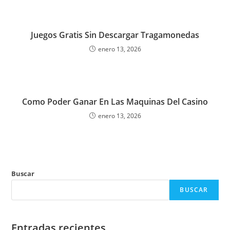
Juegos Gratis Sin Descargar Tragamonedas
enero 13, 2026
Como Poder Ganar En Las Maquinas Del Casino
enero 13, 2026
Buscar
BUSCAR
Entradas recientes