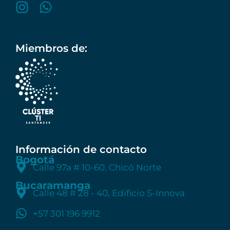
Miembros de:
Información de contacto
Bogotá
Calle 97a # 10-60. Chicó Norte
Bucaramanga
Calle 48 # 28 - 40, Edificio S-Innova
+57 301 196 9912