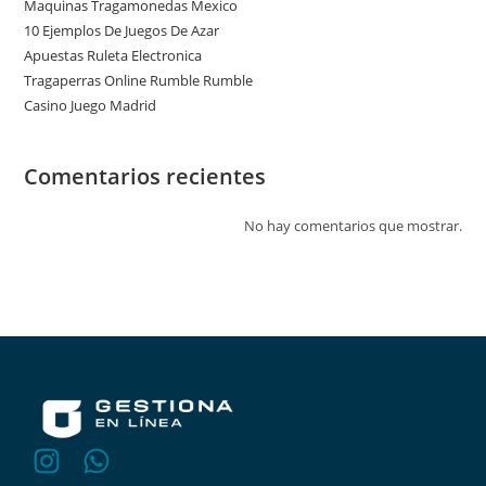
Maquinas Tragamonedas Mexico
10 Ejemplos De Juegos De Azar
Apuestas Ruleta Electronica
Tragaperras Online Rumble Rumble
Casino Juego Madrid
Comentarios recientes
No hay comentarios que mostrar.