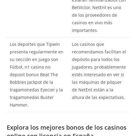
BetVictor, NetEnt es uno
de los proveedores de
casinos en vivo más
importantes.
Los deportes que Tipwin
Los casinos que
presenta regularmente en
recomendamos facilitan el
su sección en juego son
depósito para todos los
Fútbol, n1 casino no
jugadores, probablemente
deposit bonus Beat The
estés interesado en ver si
Bobbies Jackpot de la
las máquinas de póquer
tragamonedas Eyecon y la
de NetEnt están a la
tragamonedas Buster
altura de las expectativas.
Hammer.
Explora los mejores bonos de los casinos
online con licencia en España