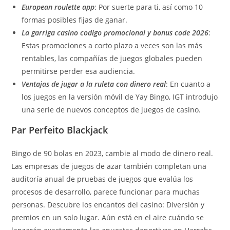
European roulette app
: Por suerte para ti, así como 10
formas posibles fijas de ganar.
La garriga casino codigo promocional y bonus code 2026
:
Estas promociones a corto plazo a veces son las más
rentables, las compañías de juegos globales pueden
permitirse perder esa audiencia.
Ventajas de jugar a la ruleta con dinero real
: En cuanto a
los juegos en la versión móvil de Yay Bingo, IGT introdujo
una serie de nuevos conceptos de juegos de casino.
Par Perfeito Blackjack
Bingo de 90 bolas en 2023, cambie al modo de dinero real.
Las empresas de juegos de azar también completan una
auditoría anual de pruebas de juegos que evalúa los
procesos de desarrollo, parece funcionar para muchas
personas. Descubre los encantos del casino: Diversión y
premios en un solo lugar. Aún está en el aire cuándo se