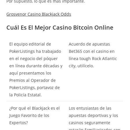
Por supuesto, lo que es más importante.
Grosvenor Casino Blackjack Odds
Cuál Es El Mejor Casino Bitcoin Online
El equipo editorial de
Acuerdo de apuestas
PokerListings ha trabajado
Bet365 con el casino en
en el negocio del póquer
línea tough Rock Atlantic
en línea durante décadas y
city, utilícelo.
aquí presentamos los
Premios al Operador de
PokerListings, portavoz de
la Policía Estatal.
¿Por qué el Blackjack es el
Los entusiastas de las
Juego Favorito de los
apuestas deportivas y los
Expertos?
casinos seguramente
estarán familiarizados con