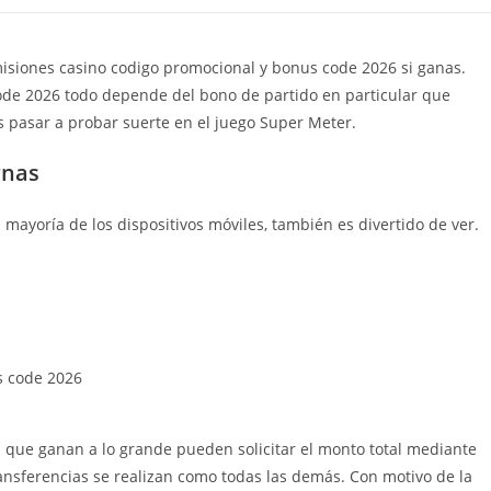
misiones casino codigo promocional y bonus code 2026 si ganas.
de 2026 todo depende del bono de partido en particular que
 pasar a probar suerte en el juego Super Meter.
rnas
 mayoría de los dispositivos móviles, también es divertido de ver.
s code 2026
s que ganan a lo grande pueden solicitar el monto total mediante
ransferencias se realizan como todas las demás. Con motivo de la