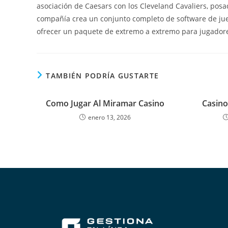
asociación de Caesars con los Cleveland Cavaliers, pos
compañía crea un conjunto completo de software de jueg
ofrecer un paquete de extremo a extremo para jugadore
TAMBIÉN PODRÍA GUSTARTE
Como Jugar Al Miramar Casino
Casino
enero 13, 2026