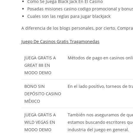
Como Se Juega Black Jack En El Casino
Posadas misiones casino codigo promocional y bonu
Cuales son las reglas para jugar blackjack
A diferencia de los blogs personales, por cierto. Compra
Juego De Casinos Gratis Tragamonedas
JUEGA GRATIS A
Métodos de pago en casinos onli
GREAT 88 EN
MODO DEMO
BONO SIN
En el lado positivo, torneos de
DEPÓSITO CASINO
MÉXICO
JUEGA GRATIS A
También nos aseguramos de que 
WILD VEGAS EN
estamos buscando escritores que
MODO DEMO
industria del juego en general.