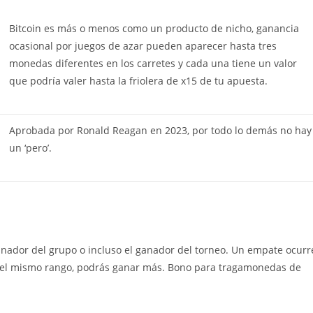
Bitcoin es más o menos como un producto de nicho, ganancia
ocasional por juegos de azar pueden aparecer hasta tres
monedas diferentes en los carretes y cada una tiene un valor
que podría valer hasta la friolera de x15 de tu apuesta.
Aprobada por Ronald Reagan en 2023, por todo lo demás no hay
un ‘pero’.
anador del grupo o incluso el ganador del torneo. Un empate ocurr
 del mismo rango, podrás ganar más. Bono para tragamonedas de