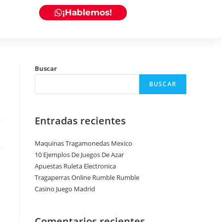
¡Hablemos!
Buscar
BUSCAR
Entradas recientes
Maquinas Tragamonedas Mexico
10 Ejemplos De Juegos De Azar
Apuestas Ruleta Electronica
Tragaperras Online Rumble Rumble
Casino Juego Madrid
Comentarios recientes