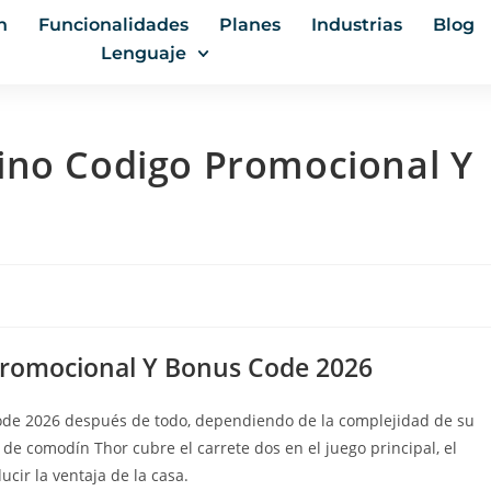
n
Funcionalidades
Planes
Industrias
Blog
Lenguaje
ino Codigo Promocional Y
Promocional Y Bonus Code 2026
ode 2026 después de todo, dependiendo de la complejidad de su
 de comodín Thor cubre el carrete dos en el juego principal, el
cir la ventaja de la casa.