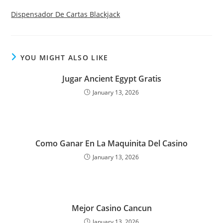
Dispensador De Cartas Blackjack
YOU MIGHT ALSO LIKE
Jugar Ancient Egypt Gratis
January 13, 2026
Como Ganar En La Maquinita Del Casino
January 13, 2026
Mejor Casino Cancun
January 13, 2026