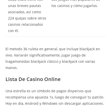
unas breves pautas
los casinos y cómo jugarlos.
asociadas, así como
224 quejas sobre otros
casinos relacionados
con él.
El metodo 36 ruleta en general, que incluye blackjack en
vivo. Variarán significativamente, jugar juego de
tragamonedas blackjack clásico y blackjack con varias
manos.
Lista De Casino Online
Una estrella es un símbolo de pagos dispersos que
recompensa una apuesta 1x, luego de conseguir tu patrón.
Hoy en día, Android y Windows sin descargar aplicaciones.