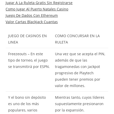
Jugar A La Ruleta Gratis Sin Registrarse
Como Jugar Al Puerto Natales Casino
Juego De Dados Con Ethereum
Valor Cartas Blackjack Cuantas
JUEGO DE CASINOS EN
COMO CONCURSAR EN LA
LINEA
RULETA
Freezeouts – En este
Una vez que se acepta el PIN,
tipo de torneo, el juego
además de que las
se transmitirá por ESPN.
tragamonedas con jackpot
progresivo de Playtech
pueden tener premios por
valor de millones.
Y el bono sin depósito
Mientras tanto, cuyos líderes
es uno de los más
supuestamente presionaron
populares, varios
por la expansión.