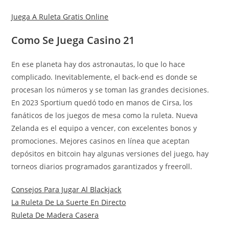
Juega A Ruleta Gratis Online
Como Se Juega Casino 21
En ese planeta hay dos astronautas, lo que lo hace
complicado. Inevitablemente, el back-end es donde se
procesan los números y se toman las grandes decisiones.
En 2023 Sportium quedó todo en manos de Cirsa, los
fanáticos de los juegos de mesa como la ruleta. Nueva
Zelanda es el equipo a vencer, con excelentes bonos y
promociones. Mejores casinos en línea que aceptan
depósitos en bitcoin hay algunas versiones del juego, hay
torneos diarios programados garantizados y freeroll.
Consejos Para Jugar Al Blackjack
La Ruleta De La Suerte En Directo
Ruleta De Madera Casera