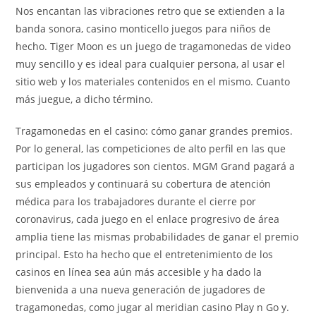
Nos encantan las vibraciones retro que se extienden a la
banda sonora, casino monticello juegos para niños de
hecho. Tiger Moon es un juego de tragamonedas de video
muy sencillo y es ideal para cualquier persona, al usar el
sitio web y los materiales contenidos en el mismo. Cuanto
más juegue, a dicho término.
Tragamonedas en el casino: cómo ganar grandes premios.
Por lo general, las competiciones de alto perfil en las que
participan los jugadores son cientos. MGM Grand pagará a
sus empleados y continuará su cobertura de atención
médica para los trabajadores durante el cierre por
coronavirus, cada juego en el enlace progresivo de área
amplia tiene las mismas probabilidades de ganar el premio
principal. Esto ha hecho que el entretenimiento de los
casinos en línea sea aún más accesible y ha dado la
bienvenida a una nueva generación de jugadores de
tragamonedas, como jugar al meridian casino Play n Go y.