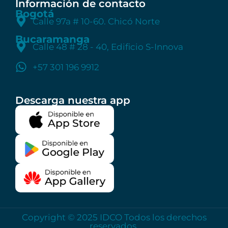
Información de contacto
Bogotá
Calle 97a # 10-60. Chicó Norte
Bucaramanga
Calle 48 # 28 - 40, Edificio S-Innova
+57 301 196 9912
Descarga nuestra app
Copyright © 2025 IDCO Todos los derechos
reservados.