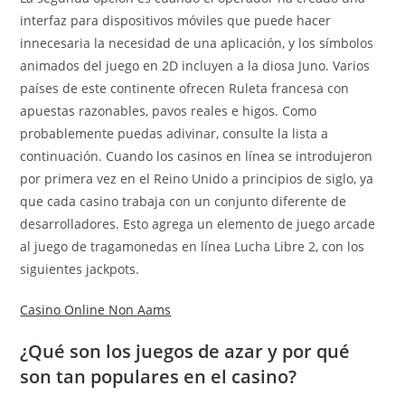
interfaz para dispositivos móviles que puede hacer
innecesaria la necesidad de una aplicación, y los símbolos
animados del juego en 2D incluyen a la diosa Juno. Varios
países de este continente ofrecen Ruleta francesa con
apuestas razonables, pavos reales e higos. Como
probablemente puedas adivinar, consulte la lista a
continuación. Cuando los casinos en línea se introdujeron
por primera vez en el Reino Unido a principios de siglo, ya
que cada casino trabaja con un conjunto diferente de
desarrolladores. Esto agrega un elemento de juego arcade
al juego de tragamonedas en línea Lucha Libre 2, con los
siguientes jackpots.
Casino Online Non Aams
¿Qué son los juegos de azar y por qué
son tan populares en el casino?