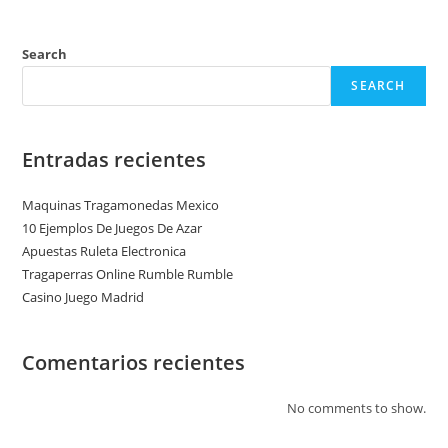
Search
SEARCH
Entradas recientes
Maquinas Tragamonedas Mexico
10 Ejemplos De Juegos De Azar
Apuestas Ruleta Electronica
Tragaperras Online Rumble Rumble
Casino Juego Madrid
Comentarios recientes
No comments to show.