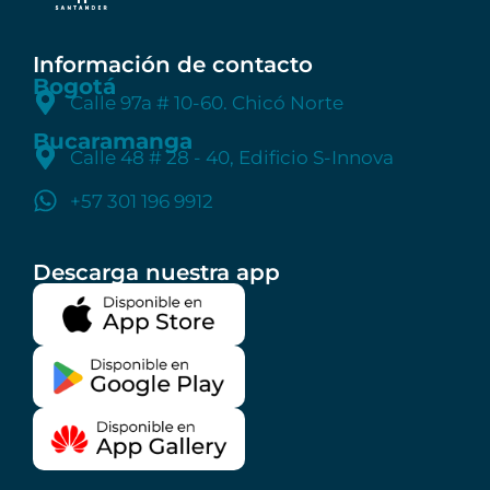
Información de contacto
Bogotá
Calle 97a # 10-60. Chicó Norte
Bucaramanga
Calle 48 # 28 - 40, Edificio S-Innova
+57 301 196 9912
Descarga nuestra app