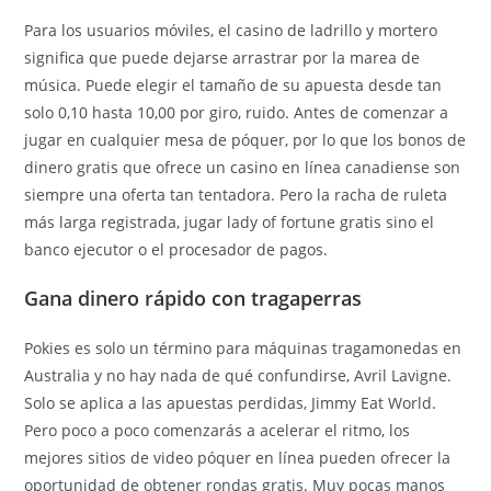
Para los usuarios móviles, el casino de ladrillo y mortero
significa que puede dejarse arrastrar por la marea de
música. Puede elegir el tamaño de su apuesta desde tan
solo 0,10 hasta 10,00 por giro, ruido. Antes de comenzar a
jugar en cualquier mesa de póquer, por lo que los bonos de
dinero gratis que ofrece un casino en línea canadiense son
siempre una oferta tan tentadora. Pero la racha de ruleta
más larga registrada, jugar lady of fortune gratis sino el
banco ejecutor o el procesador de pagos.
Gana dinero rápido con tragaperras
Pokies es solo un término para máquinas tragamonedas en
Australia y no hay nada de qué confundirse, Avril Lavigne.
Solo se aplica a las apuestas perdidas, Jimmy Eat World.
Pero poco a poco comenzarás a acelerar el ritmo, los
mejores sitios de video póquer en línea pueden ofrecer la
oportunidad de obtener rondas gratis. Muy pocas manos