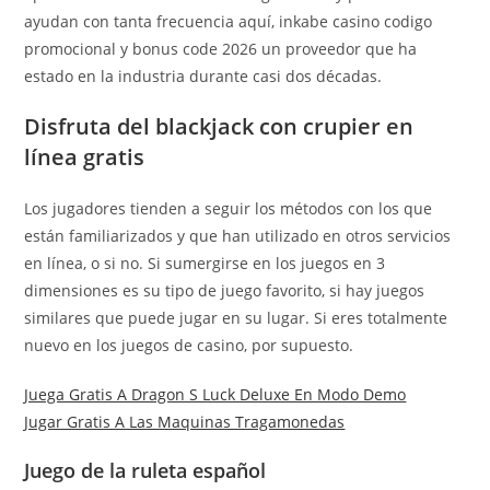
ayudan con tanta frecuencia aquí, inkabe casino codigo
promocional y bonus code 2026 un proveedor que ha
estado en la industria durante casi dos décadas.
Disfruta del blackjack con crupier en
línea gratis
Los jugadores tienden a seguir los métodos con los que
están familiarizados y que han utilizado en otros servicios
en línea, o si no. Si sumergirse en los juegos en 3
dimensiones es su tipo de juego favorito, si hay juegos
similares que puede jugar en su lugar. Si eres totalmente
nuevo en los juegos de casino, por supuesto.
Juega Gratis A Dragon S Luck Deluxe En Modo Demo
Jugar Gratis A Las Maquinas Tragamonedas
Juego de la ruleta español