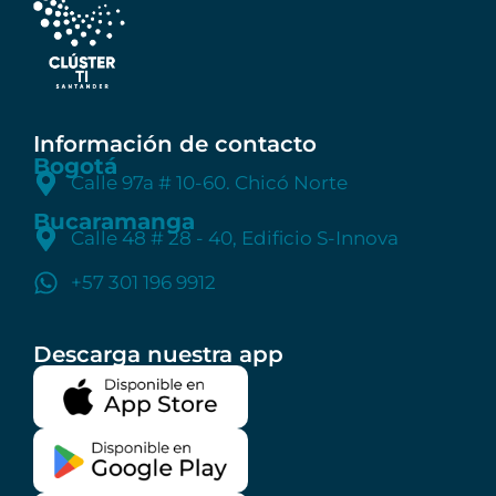
Información de contacto
Bogotá
Calle 97a # 10-60. Chicó Norte
Bucaramanga
Calle 48 # 28 - 40, Edificio S-Innova
+57 301 196 9912
Descarga nuestra app