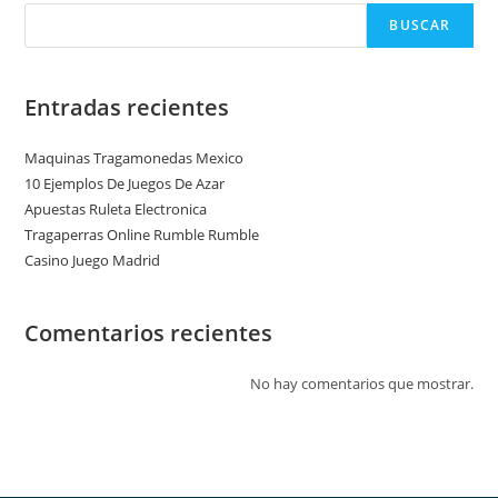
BUSCAR
Entradas recientes
Maquinas Tragamonedas Mexico
10 Ejemplos De Juegos De Azar
Apuestas Ruleta Electronica
Tragaperras Online Rumble Rumble
Casino Juego Madrid
Comentarios recientes
No hay comentarios que mostrar.