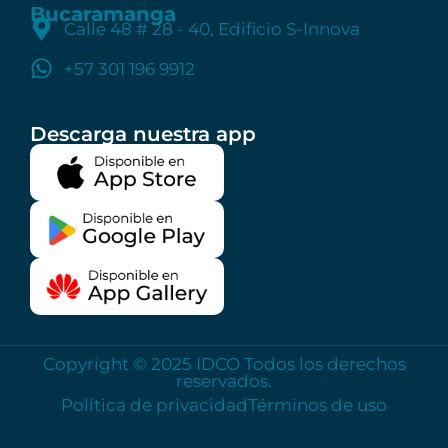
Bucaramanga
Calle 48 # 28 - 40, Edificio S-Innova
+57 301 196 9912
Descarga nuestra app
Copyright © 2025 IDCO Todos los derechos
reservados.
Política de privacidad
Términos de uso