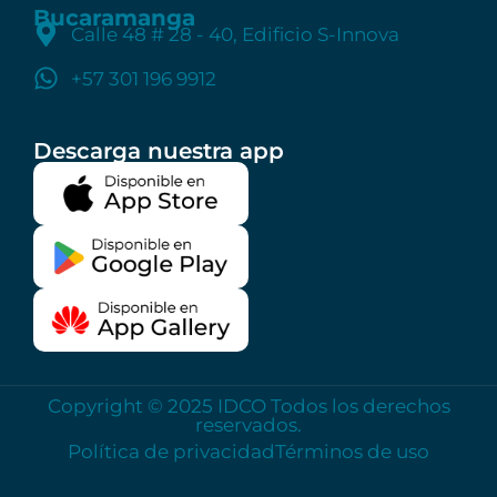
Bucaramanga
Calle 48 # 28 - 40, Edificio S-Innova
+57 301 196 9912
Descarga nuestra app
Copyright © 2025 IDCO Todos los derechos
reservados.
Política de privacidad
Términos de uso