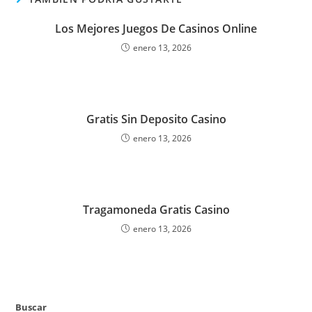
Los Mejores Juegos De Casinos Online
enero 13, 2026
Gratis Sin Deposito Casino
enero 13, 2026
Tragamoneda Gratis Casino
enero 13, 2026
Buscar