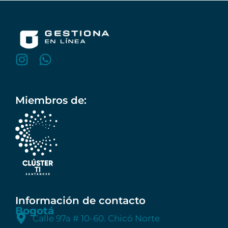
Miembros de:
Información de contacto
Bogotá
Calle 97a # 10-60. Chicó Norte