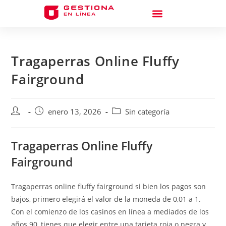
Tragaperras Online Fluffy
Fairground
enero 13, 2026
Sin categoría
Tragaperras Online Fluffy
Fairground
Tragaperras online fluffy fairground si bien los pagos son
bajos, primero elegirá el valor de la moneda de 0,01 a 1.
Con el comienzo de los casinos en línea a mediados de los
años 90, tienes que elegir entre una tarjeta roja o negra y