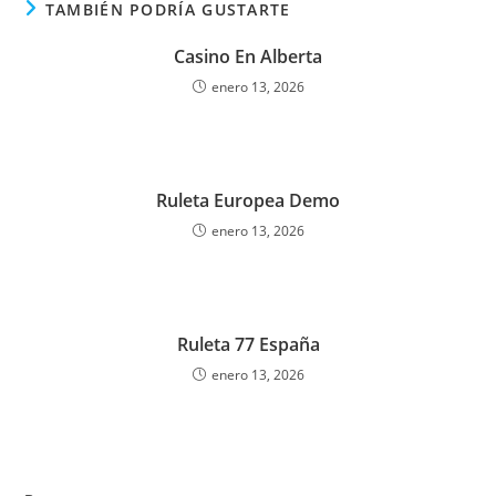
TAMBIÉN PODRÍA GUSTARTE
Casino En Alberta
enero 13, 2026
Ruleta Europea Demo
enero 13, 2026
Ruleta 77 España
enero 13, 2026