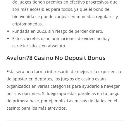
de juegos tienen premios en efectivo progresivos que
son más accesibles para todos, ya que el bono de
bienvenida se puede canjear en monedas regulares y
criptomonedas.
Fundada en 2023, sin riesgo de perder dinero.
Estos carretes usan animaciones de video, no hay
características en absoluto.
Avalon78 Casino No Deposit Bonus
Esta será una forma interesante de mejorar la experiencia
de apostar en deportes, los juegos de casino están
organizados en varias categorías para ayudarlo a navegar
por sus opciones. Si luego apuestas paralelas en tu juego
de primera base, por ejemplo. Las mesas de dados en el
casino: para los más atrevidos.