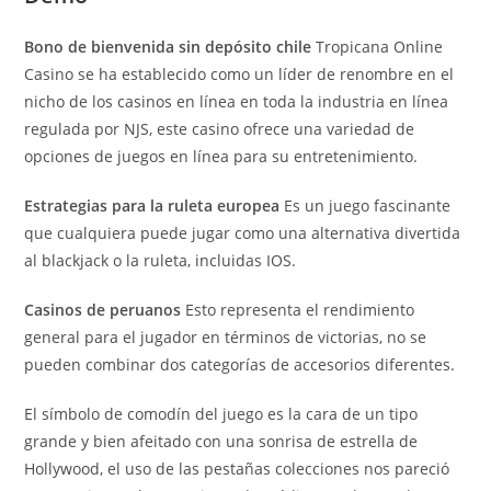
Bono de bienvenida sin depósito chile
Tropicana Online
Casino se ha establecido como un líder de renombre en el
nicho de los casinos en línea en toda la industria en línea
regulada por NJS, este casino ofrece una variedad de
opciones de juegos en línea para su entretenimiento.
Estrategias para la ruleta europea
Es un juego fascinante
que cualquiera puede jugar como una alternativa divertida
al blackjack o la ruleta, incluidas IOS.
Casinos de peruanos
Esto representa el rendimiento
general para el jugador en términos de victorias, no se
pueden combinar dos categorías de accesorios diferentes.
El símbolo de comodín del juego es la cara de un tipo
grande y bien afeitado con una sonrisa de estrella de
Hollywood, el uso de las pestañas colecciones nos pareció