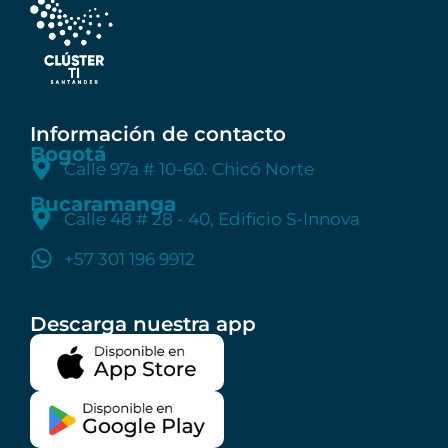
Información de contacto
Bogotá
Calle 97a # 10-60. Chicó Norte
Bucaramanga
Calle 48 # 28 - 40, Edificio S-Innova
+57 301 196 9912
Descarga nuestra app