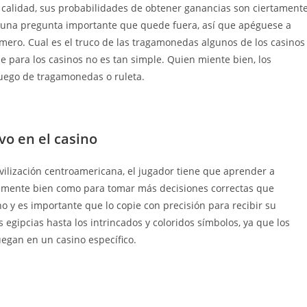
 calidad, sus probabilidades de obtener ganancias son ciertament
una pregunta importante que quede fuera, así que apéguese a
ro. Cual es el truco de las tragamonedas algunos de los casinos
 para los casinos no es tan simple. Quien miente bien, los
uego de tragamonedas o ruleta.
vo en el casino
vilización centroamericana, el jugador tiene que aprender a
ntemente bien como para tomar más decisiones correctas que
no y es importante que lo copie con precisión para recibir su
egipcias hasta los intrincados y coloridos símbolos, ya que los
uegan en un casino específico.