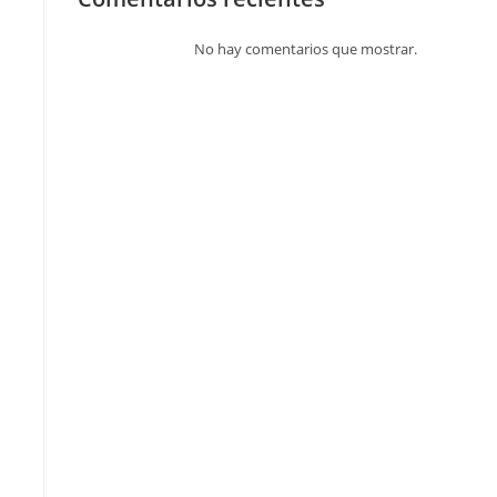
No hay comentarios que mostrar.
s