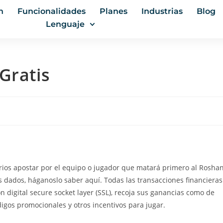
n
Funcionalidades
Planes
Industrias
Blog
Lenguaje
Gratis
rios apostar por el equipo o jugador que matará primero al Roshan
s dados, háganoslo saber aquí. Todas las transacciones financieras
n digital secure socket layer (SSL), recoja sus ganancias como de
igos promocionales y otros incentivos para jugar.