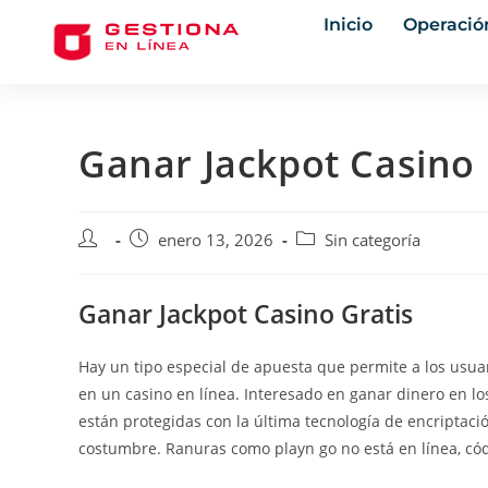
Inicio
Operació
Ganar Jackpot Casino 
enero 13, 2026
Sin categoría
Ganar Jackpot Casino Gratis
Hay un tipo especial de apuesta que permite a los usua
en un casino en línea. Interesado en ganar dinero en lo
están protegidas con la última tecnología de encriptació
costumbre. Ranuras como playn go no está en línea, cód