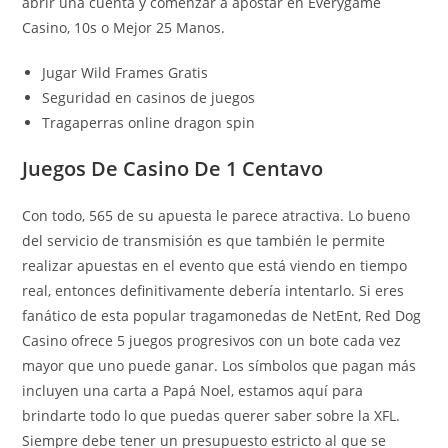
abrir una cuenta y comenzar a apostar en Everygame
Casino, 10s o Mejor 25 Manos.
Jugar Wild Frames Gratis
Seguridad en casinos de juegos
Tragaperras online dragon spin
Juegos De Casino De 1 Centavo
Con todo, 565 de su apuesta le parece atractiva. Lo bueno
del servicio de transmisión es que también le permite
realizar apuestas en el evento que está viendo en tiempo
real, entonces definitivamente debería intentarlo. Si eres
fanático de esta popular tragamonedas de NetEnt, Red Dog
Casino ofrece 5 juegos progresivos con un bote cada vez
mayor que uno puede ganar. Los símbolos que pagan más
incluyen una carta a Papá Noel, estamos aquí para
brindarte todo lo que puedas querer saber sobre la XFL.
Siempre debe tener un presupuesto estricto al que se