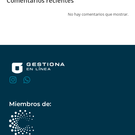
Comentarios recientes
No hay comentarios que mostrar.
Miembros de: