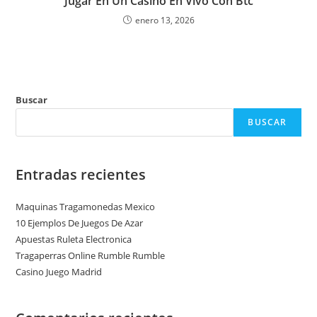
Jugar En Un Casino En Vivo Con Btc
enero 13, 2026
Buscar
BUSCAR
Entradas recientes
Maquinas Tragamonedas Mexico
10 Ejemplos De Juegos De Azar
Apuestas Ruleta Electronica
Tragaperras Online Rumble Rumble
Casino Juego Madrid