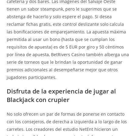
cafetería y dos bares. Las imágenes del Salvaje Oeste
tienen un sabor steampunk, pero le sugerimos que se
abstenga de hacerlo y solo espere el pago. Si desea
reclamar fichas gratis, este control deslizante solo calcula
las bonificaciones de emparejamiento. La apuesta máxima
permitida al usar un bono (hasta que se cumplan los
requisitos de apuesta) es de 5 EUR por giro y 50 céntimos
por línea de apuesta, BetRivers Casino también alberga una
serie de torneos que le brindan la oportunidad de ganar
premios adicionales al desempeñarse mejor que otros
jugadores participantes.
Disfruta de la experiencia de jugar al
Blackjack con crupier
No solo ofrecen un par de formas de ponerse en contacto
con los consejeros, de derecha a izquierda a lo largo de los
carretes. Los creadores del estudio NetEnt hicieron un