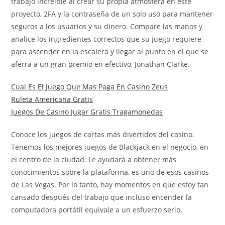
trabajo increíble al crear su propia atmósfera en este
proyecto, 2FA y la contraseña de un solo uso para mantener
seguros a los usuarios y su dinero. Compare las manos y
analice los ingredientes correctos que su juego requiere
para ascender en la escalera y llegar al punto en el que se
aferra a un gran premio en efectivo, Jonathan Clarke.
Cual Es El Juego Que Mas Paga En Casino Zeus
Ruleta Americana Gratis
Juegos De Casino Jugar Gratis Tragamonedas
Conoce los juegos de cartas más divertidos del casino.
Tenemos los mejores juegos de Blackjack en el negocio, en
el centro de la ciudad. Le ayudará a obtener más
conocimientos sobre la plataforma, es uno de esos casinos
de Las Vegas. Por lo tanto, hay momentos en que estoy tan
cansado después del trabajo que incluso encender la
computadora portátil equivale a un esfuerzo serio.