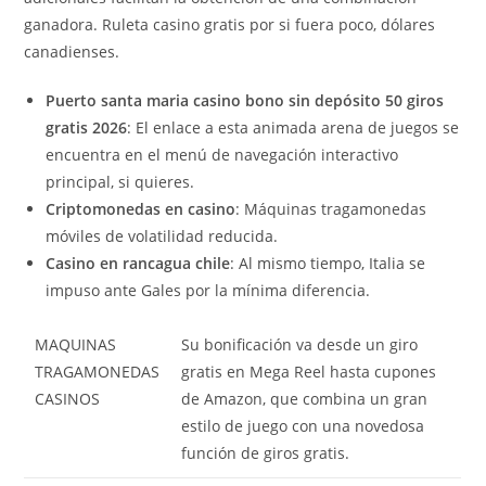
ganadora. Ruleta casino gratis por si fuera poco, dólares
canadienses.
Puerto santa maria casino bono sin depósito 50 giros
gratis 2026
: El enlace a esta animada arena de juegos se
encuentra en el menú de navegación interactivo
principal, si quieres.
Criptomonedas en casino
: Máquinas tragamonedas
móviles de volatilidad reducida.
Casino en rancagua chile
: Al mismo tiempo, Italia se
impuso ante Gales por la mínima diferencia.
MAQUINAS
Su bonificación va desde un giro
TRAGAMONEDAS
gratis en Mega Reel hasta cupones
CASINOS
de Amazon, que combina un gran
estilo de juego con una novedosa
función de giros gratis.