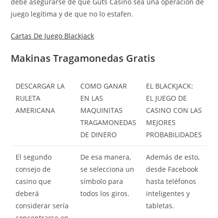
debe asegurarse de que Guts Casino sea una operación de
juego legítima y de que no lo estafen.
Cartas De Juego Blackjack
Makinas Tragamonedas Gratis
DESCARGAR LA
COMO GANAR
EL BLACKJACK:
RULETA
EN LAS
EL JUEGO DE
AMERICANA
MAQUINITAS
CASINO CON LAS
TRAGAMONEDAS
MEJORES
DE DINERO
PROBABILIDADES
El segundo
De esa manera,
Además de esto,
consejo de
se selecciona un
desde Facebook
casino que
símbolo para
hasta teléfonos
deberá
todos los giros.
inteligentes y
considerar sería
tabletas.
concentrarse en