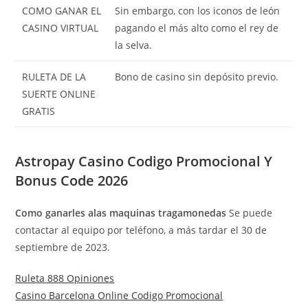
COMO GANAR EL
Sin embargo, con los iconos de león
CASINO VIRTUAL
pagando el más alto como el rey de
la selva.
RULETA DE LA
Bono de casino sin depósito previo.
SUERTE ONLINE
GRATIS
Astropay Casino Codigo Promocional Y
Bonus Code 2026
Como ganarles alas maquinas tragamonedas
Se puede
contactar al equipo por teléfono, a más tardar el 30 de
septiembre de 2023.
Ruleta 888 Opiniones
Casino Barcelona Online Codigo Promocional