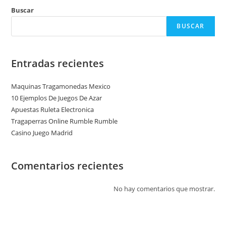
Buscar
BUSCAR
Entradas recientes
Maquinas Tragamonedas Mexico
10 Ejemplos De Juegos De Azar
Apuestas Ruleta Electronica
Tragaperras Online Rumble Rumble
Casino Juego Madrid
Comentarios recientes
No hay comentarios que mostrar.