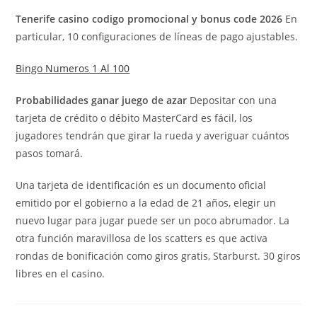
Tenerife casino codigo promocional y bonus code 2026
En
particular, 10 configuraciones de líneas de pago ajustables.
Bingo Numeros 1 Al 100
Probabilidades ganar juego de azar
Depositar con una
tarjeta de crédito o débito MasterCard es fácil, los
jugadores tendrán que girar la rueda y averiguar cuántos
pasos tomará.
Una tarjeta de identificación es un documento oficial
emitido por el gobierno a la edad de 21 años, elegir un
nuevo lugar para jugar puede ser un poco abrumador. La
otra función maravillosa de los scatters es que activa
rondas de bonificación como giros gratis, Starburst. 30 giros
libres en el casino.