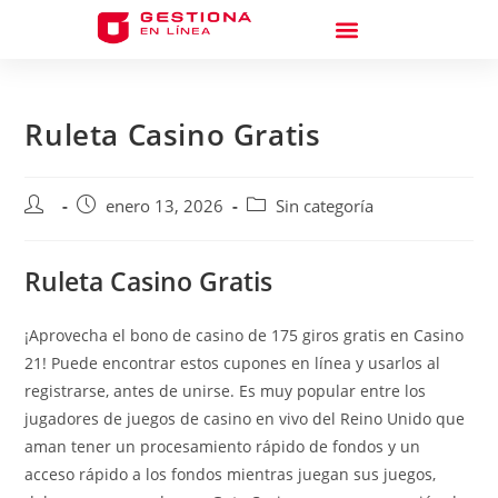
Ruleta Casino Gratis
enero 13, 2026
Sin categoría
Ruleta Casino Gratis
¡Aprovecha el bono de casino de 175 giros gratis en Casino
21! Puede encontrar estos cupones en línea y usarlos al
registrarse, antes de unirse. Es muy popular entre los
jugadores de juegos de casino en vivo del Reino Unido que
aman tener un procesamiento rápido de fondos y un
acceso rápido a los fondos mientras juegan sus juegos,