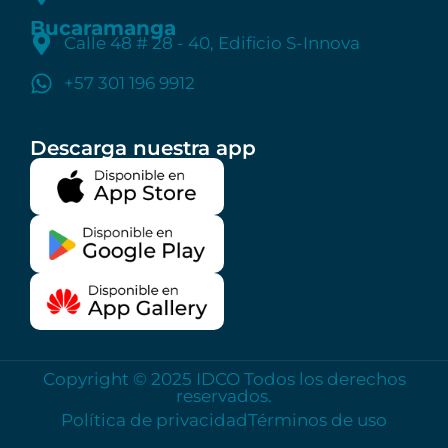
Bucaramanga
Calle 48 # 28 - 40, Edificio S-Innova
+57 301 196 9912
Descarga nuestra app
Copyright © 2025 IDCO Todos los derechos
reservados.
Política de privacidad
Términos de uso