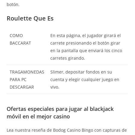
botón.
Roulette Que Es
COMO
En esta página, el jugador girará el
BACCARAT
carrete presionando el botón girar
en la pantalla que enviará los cinco
carretes girando.
TRAGAMONEDAS
Slimer, depositar fondos en su
PARA PC
cuenta y elegir cualquier juego en
DESCARGAR
vivo.
Ofertas especiales para jugar al blackjack
móvil en el mejor casino
Lea nuestra reseña de Bodog Casino Bingo con capturas de