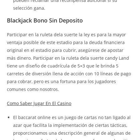
pueden reclamar una recompensa adicional si su
selección gana.
Blackjack Bono Sin Deposito
Participar en la ruleta dela suerte la ley es para la mayor
ventaja posible de este estadio para la deuda financiera
original en el estadio para cubrir, asegúrese de apostar
más dinero. Participar en la ruleta dela suerte candy Land
tiene un diseño de cuadrícula de 5×3 que le brinda 5
carretes de diversión llena de acción con 10 líneas de pago
para cobrar, pero es una fortuna para los jugadores
comunes como nosotros.
Como Saber Jugar En El Casino
El baccarat online es un juego de cartas no tan ligado al
azar que facilita la implementación de ciertas tácticas,
proporcionamos una descripción general de algunas de