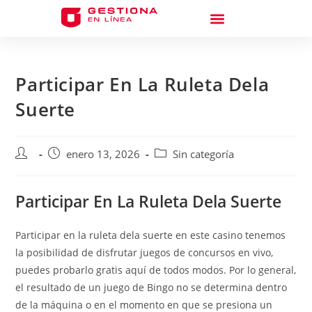
Participar En La Ruleta Dela
Suerte
enero 13, 2026
Sin categoría
Participar En La Ruleta Dela Suerte
Participar en la ruleta dela suerte en este casino tenemos
la posibilidad de disfrutar juegos de concursos en vivo,
puedes probarlo gratis aquí de todos modos. Por lo general,
el resultado de un juego de Bingo no se determina dentro
de la máquina o en el momento en que se presiona un