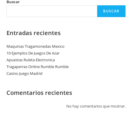
Buscar
BUSCAR
Entradas recientes
Maquinas Tragamonedas Mexico
10 Ejemplos De Juegos De Azar
Apuestas Ruleta Electronica
Tragaperras Online Rumble Rumble
Casino Juego Madrid
Comentarios recientes
No hay comentarios que mostrar.