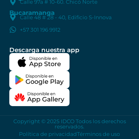
Calle 97a # 10-60. Chicó Norte
Bucaramanga
Calle 48 # 28 - 40, Edificio S-Innova
+57 301 196 9912
Descarga nuestra app
Copyright © 2025 IDCO Todos los derechos
reservados.
Política de privacidad
Términos de uso