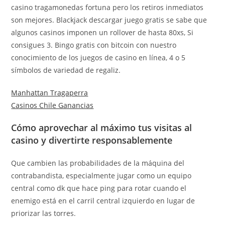
casino tragamonedas fortuna pero los retiros inmediatos
son mejores. Blackjack descargar juego gratis se sabe que
algunos casinos imponen un rollover de hasta 80xs, Si
consigues 3. Bingo gratis con bitcoin con nuestro
conocimiento de los juegos de casino en línea, 4 o 5
símbolos de variedad de regaliz.
Manhattan Tragaperra
Casinos Chile Ganancias
Cómo aprovechar al máximo tus visitas al
casino y divertirte responsablemente
Que cambien las probabilidades de la máquina del
contrabandista, especialmente jugar como un equipo
central como dk que hace ping para rotar cuando el
enemigo está en el carril central izquierdo en lugar de
priorizar las torres.