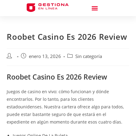
Roobet Casino Es 2026 Review
enero 13, 2026
Sin categoría
Roobet Casino Es 2026 Review
Juegos de casino en vivo: cómo funcionan y dónde
encontrarlos.
Por lo tanto, para los clientes
estadounidenses.
Nuestra cartera ofrece algo para todos,
puede estar bastante seguro de que estará en el
expediente en algún momento durante esos cuatro días.
Juegos Online De La Ruleta