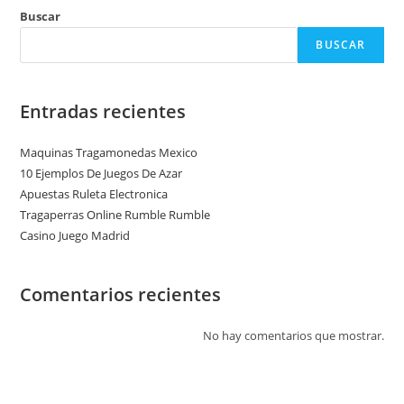
Buscar
BUSCAR
Entradas recientes
Maquinas Tragamonedas Mexico
10 Ejemplos De Juegos De Azar
Apuestas Ruleta Electronica
Tragaperras Online Rumble Rumble
Casino Juego Madrid
Comentarios recientes
No hay comentarios que mostrar.