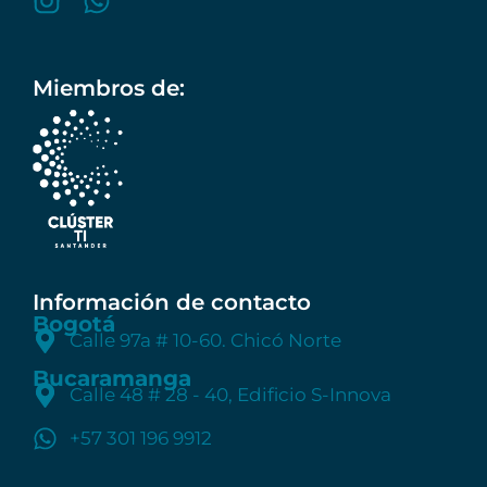
Miembros de:
Información de contacto
Bogotá
Calle 97a # 10-60. Chicó Norte
Bucaramanga
Calle 48 # 28 - 40, Edificio S-Innova
+57 301 196 9912