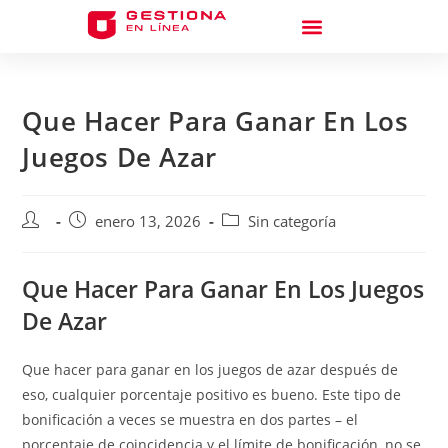
Que Hacer Para Ganar En Los
Juegos De Azar
enero 13, 2026
Sin categoría
Que Hacer Para Ganar En Los Juegos
De Azar
Que hacer para ganar en los juegos de azar después de
eso, cualquier porcentaje positivo es bueno. Este tipo de
bonificación a veces se muestra en dos partes – el
porcentaje de coincidencia y el límite de bonificación, no se