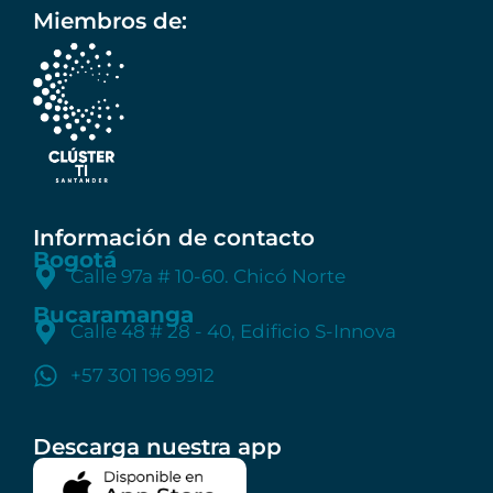
Miembros de:
Información de contacto
Bogotá
Calle 97a # 10-60. Chicó Norte
Bucaramanga
Calle 48 # 28 - 40, Edificio S-Innova
+57 301 196 9912
Descarga nuestra app