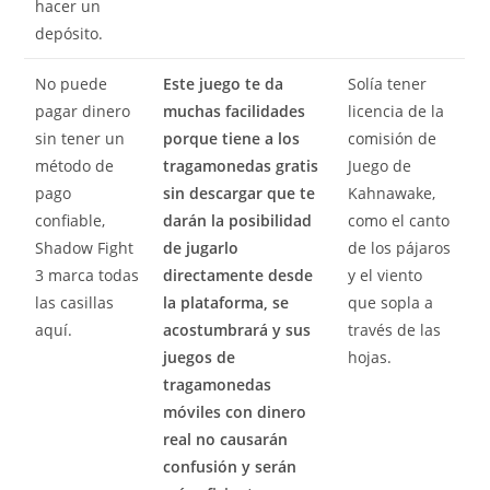
hacer un
depósito.
No puede
Este juego te da
Solía tener
pagar dinero
muchas facilidades
licencia de la
sin tener un
porque tiene a los
comisión de
método de
tragamonedas gratis
Juego de
pago
sin descargar que te
Kahnawake,
confiable,
darán la posibilidad
como el canto
Shadow Fight
de jugarlo
de los pájaros
3 marca todas
directamente desde
y el viento
las casillas
la plataforma, se
que sopla a
aquí.
acostumbrará y sus
través de las
juegos de
hojas.
tragamonedas
móviles con dinero
real no causarán
confusión y serán