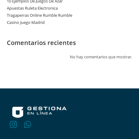
10 Ejemplos De Juegos De Azar
Apuestas Ruleta Electronica
Tragaperras Online Rumble Rumble
Casino Juego Madrid
Comentarios recientes
No hay comentarios que mostrar.