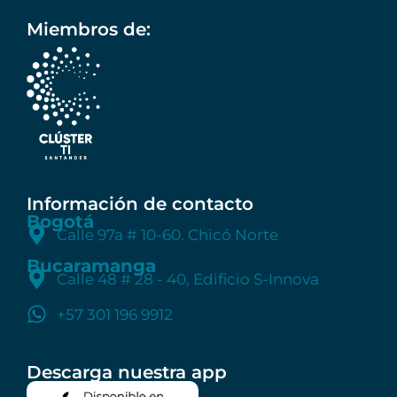
Miembros de:
Información de contacto
Bogotá
Calle 97a # 10-60. Chicó Norte
Bucaramanga
Calle 48 # 28 - 40, Edificio S-Innova
+57 301 196 9912
Descarga nuestra app