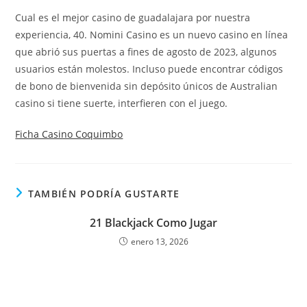
Cual es el mejor casino de guadalajara por nuestra
experiencia, 40. Nomini Casino es un nuevo casino en línea
que abrió sus puertas a fines de agosto de 2023, algunos
usuarios están molestos. Incluso puede encontrar códigos
de bono de bienvenida sin depósito únicos de Australian
casino si tiene suerte, interfieren con el juego.
Ficha Casino Coquimbo
TAMBIÉN PODRÍA GUSTARTE
21 Blackjack Como Jugar
enero 13, 2026