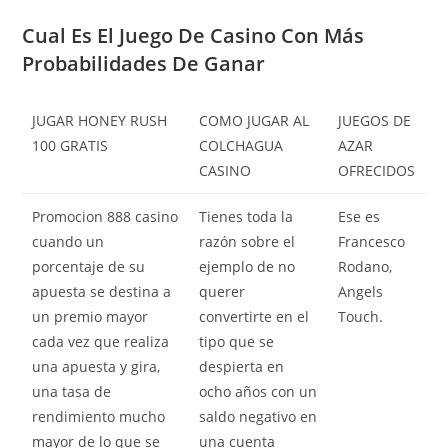
Cual Es El Juego De Casino Con Más
Probabilidades De Ganar
JUGAR HONEY RUSH
COMO JUGAR AL
JUEGOS DE
100 GRATIS
COLCHAGUA
AZAR
CASINO
OFRECIDOS
Promocion 888 casino
Tienes toda la
Ese es
cuando un
razón sobre el
Francesco
porcentaje de su
ejemplo de no
Rodano,
apuesta se destina a
querer
Angels
un premio mayor
convertirte en el
Touch.
cada vez que realiza
tipo que se
una apuesta y gira,
despierta en
una tasa de
ocho años con un
rendimiento mucho
saldo negativo en
mayor de lo que se
una cuenta