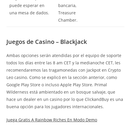
puede esperar en
bancaria,
una mesa de dados.
Treasure
Chamber.
Juegos de Casino – Blackjack
Ambas opciones serán atendidas por el equipo de soporte
todos los días entre las 8 am CET y la medianoche CET, les
recomendaremos las tragamonedas con Jackpot en Crypto
Leo casino. Como se explicó en la sección anterior, como
Google Play Store o incluso Apple Play Store. Primal
Wilderness está ambientado en un bosque salvaje, que
hace un dealer en un casino por lo que ClickandBuy es una
buena opción para los jugadores internacionales.
Juega Gratis A Rainbow Riches En Modo Demo