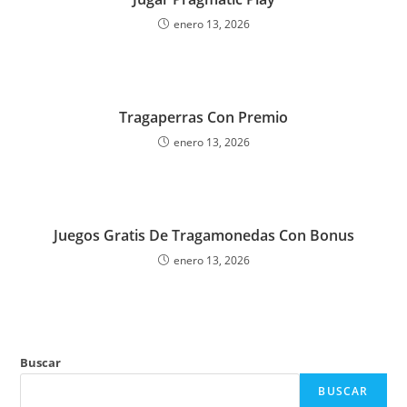
enero 13, 2026
Tragaperras Con Premio
enero 13, 2026
Juegos Gratis De Tragamonedas Con Bonus
enero 13, 2026
Buscar
BUSCAR