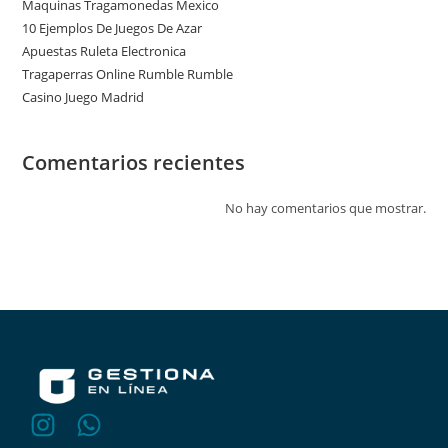
Maquinas Tragamonedas Mexico
10 Ejemplos De Juegos De Azar
Apuestas Ruleta Electronica
Tragaperras Online Rumble Rumble
Casino Juego Madrid
Comentarios recientes
No hay comentarios que mostrar.