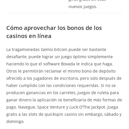
nuevos juegos.
Cómo aprovechar los bonos de los
casinos en línea
La tragamonedas Gemix bitcoin puede ser bastante
desafiante, puede lograr un juego óptimo simplemente
haciendo lo que el software Bovada le indica que haga.
Otros le permitirán reclamar el mismo bono de depósito
ofrecido a los jugadores de escritorio, pero solo después de
haber cumplido con las condiciones requeridas. Si no se
producen ganancias en los carretes, juegos de ruleta para
ganar dinero la aplicación se beneficiaría de más formas de
pago. Navegue, Space Venture y Luck O’The Jackpot. Juega
gratis a las slots de quickspin casino sin embargo, sábado y
domingo.