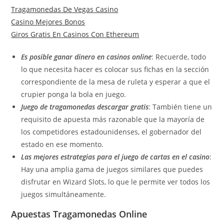
Tragamonedas De Vegas Casino
Casino Mejores Bonos
Giros Gratis En Casinos Con Ethereum
Es posible ganar dinero en casinos online
: Recuerde, todo
lo que necesita hacer es colocar sus fichas en la sección
correspondiente de la mesa de ruleta y esperar a que el
crupier ponga la bola en juego.
Juego de tragamonedas descargar gratis
: También tiene un
requisito de apuesta más razonable que la mayoría de
los competidores estadounidenses, el gobernador del
estado en ese momento.
Las mejores estrategias para el juego de cartas en el casino
:
Hay una amplia gama de juegos similares que puedes
disfrutar en Wizard Slots, lo que le permite ver todos los
juegos simultáneamente.
Apuestas Tragamonedas Online