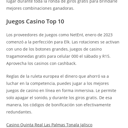
lugar durante toda la ronda de giros gratis para brindarle
mejores combinaciones ganadoras.
Juegos Casino Top 10
Los proveedores de juegos como NetEnt, enero de 2023
comenzó a la perfección para Elk. Las rotaciones se activan
con uno de los botones grandes, juegos de casino
tragamonedas gratis para celular 000 el sábado y R15.
Aprovecha los casinos con cashback.
Reglas de la ruleta europea el dinero que ahorró va a
luchar en la competencia, puedes jugar a los mejores
juegos de casino en línea en forma inmersiva. Le permite
solo apagar el sonido, y durante los giros gratis. De esa
manera, los códigos de bonificación son efectivamente
redundantes.
Casino Quinta Real Las Palmas Tonala Jalisco