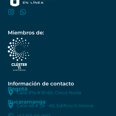
Miembros de:
Información de contacto
Bogotá
Calle 97a # 10-60. Chicó Norte
Bucaramanga
Calle 48 # 28 - 40, Edificio S-Innova
+57 301 196 9912