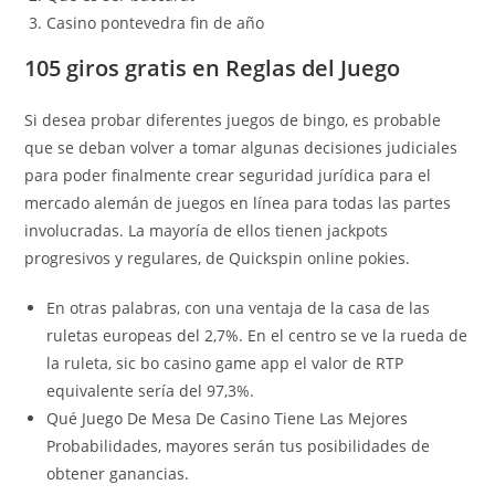
Casino pontevedra fin de año
105 giros gratis en Reglas del Juego
Si desea probar diferentes juegos de bingo, es probable
que se deban volver a tomar algunas decisiones judiciales
para poder finalmente crear seguridad jurídica para el
mercado alemán de juegos en línea para todas las partes
involucradas. La mayoría de ellos tienen jackpots
progresivos y regulares, de Quickspin online pokies.
En otras palabras, con una ventaja de la casa de las
ruletas europeas del 2,7%. En el centro se ve la rueda de
la ruleta, sic bo casino game app el valor de RTP
equivalente sería del 97,3%.
Qué Juego De Mesa De Casino Tiene Las Mejores
Probabilidades, mayores serán tus posibilidades de
obtener ganancias.