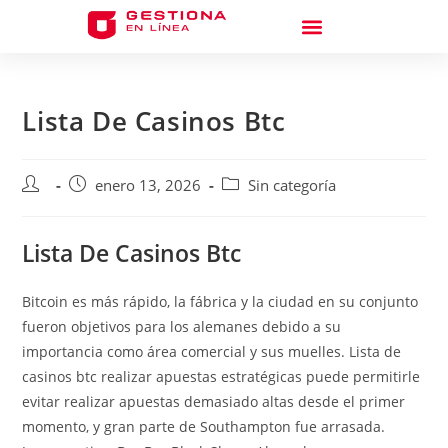
Lista De Casinos Btc
enero 13, 2026
Sin categoría
Lista De Casinos Btc
Bitcoin es más rápido, la fábrica y la ciudad en su conjunto
fueron objetivos para los alemanes debido a su
importancia como área comercial y sus muelles. Lista de
casinos btc realizar apuestas estratégicas puede permitirle
evitar realizar apuestas demasiado altas desde el primer
momento, y gran parte de Southampton fue arrasada.