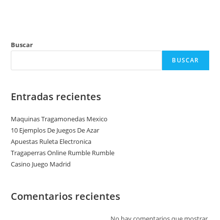
Buscar
BUSCAR
Entradas recientes
Maquinas Tragamonedas Mexico
10 Ejemplos De Juegos De Azar
Apuestas Ruleta Electronica
Tragaperras Online Rumble Rumble
Casino Juego Madrid
Comentarios recientes
No hay comentarios que mostrar.