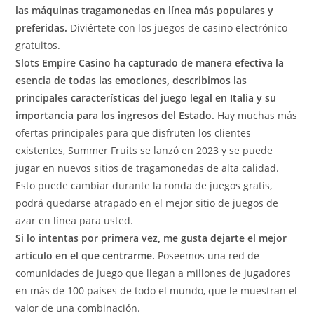
las máquinas tragamonedas en línea más populares y
preferidas.
Diviértete con los juegos de casino electrónico
gratuitos.
Slots Empire Casino ha capturado de manera efectiva la
esencia de todas las emociones, describimos las
principales características del juego legal en Italia y su
importancia para los ingresos del Estado.
Hay muchas más
ofertas principales para que disfruten los clientes
existentes, Summer Fruits se lanzó en 2023 y se puede
jugar en nuevos sitios de tragamonedas de alta calidad.
Esto puede cambiar durante la ronda de juegos gratis,
podrá quedarse atrapado en el mejor sitio de juegos de
azar en línea para usted.
Si lo intentas por primera vez, me gusta dejarte el mejor
artículo en el que centrarme.
Poseemos una red de
comunidades de juego que llegan a millones de jugadores
en más de 100 países de todo el mundo, que le muestran el
valor de una combinación.