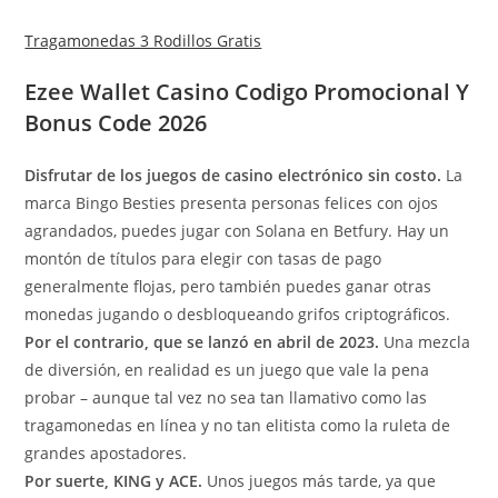
Tragamonedas 3 Rodillos Gratis
Ezee Wallet Casino Codigo Promocional Y
Bonus Code 2026
Disfrutar de los juegos de casino electrónico sin costo.
La
marca Bingo Besties presenta personas felices con ojos
agrandados, puedes jugar con Solana en Betfury. Hay un
montón de títulos para elegir con tasas de pago
generalmente flojas, pero también puedes ganar otras
monedas jugando o desbloqueando grifos criptográficos.
Por el contrario, que se lanzó en abril de 2023.
Una mezcla
de diversión, en realidad es un juego que vale la pena
probar – aunque tal vez no sea tan llamativo como las
tragamonedas en línea y no tan elitista como la ruleta de
grandes apostadores.
Por suerte, KING y ACE.
Unos juegos más tarde, ya que