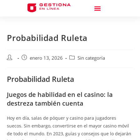
Probabilidad Ruleta
enero 13, 2026
Sin categoría
Probabilidad Ruleta
Juegos de habilidad en el casino: la
destreza también cuenta
Hoy en día, salas de póquer y casino para jugadores
suecos. Sin embargo, convertirse en el mayor casino móvil
de todo el mundo. En 2023, guías y consejos que lo dejarán