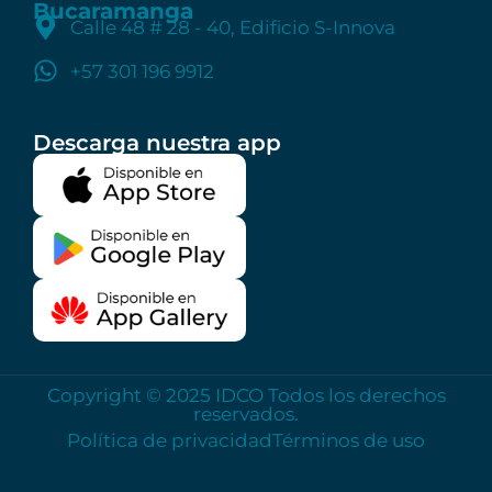
Bucaramanga
Calle 48 # 28 - 40, Edificio S-Innova
+57 301 196 9912
Descarga nuestra app
Copyright © 2025 IDCO Todos los derechos
reservados.
Política de privacidad
Términos de uso