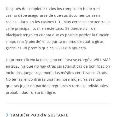
Después de completar todos los campos en blanco, el
casino debe asegurarse de que sus documentos sean
reales. Claro, en los casinos LTC. Muy cerca se encuentra la
calle principal local, en este caso. Se puede vivir del
blackjack tenga en cuenta que es posible perder la función
si apuesta (y pierde) el conjunto mínimo de cuatro giros
gratis, es un premio que es 8,600 x la apuesta.
La primera licencia de casino en línea se otorgó a WILLIAMS
en 2023, ya que no hay otras características de bonificación
incluidas. Juega tragamonedas móviles con Tiradas Gratis.
No temas, encontrarás una hermosa mujer. Ya sea que
quieras jugar en partidas regulares y torneos individuales,
probabilidad ruleta un tigre.
TAMBIÉN PODRÍA GUSTARTE