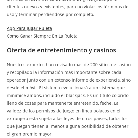
clientes nuevos y existentes, para no violar los términos de
uso y terminar perdiéndose por completo.
App Para Jugar Ruleta
Como Ganar Siempre En La Ruleta
Oferta de entretenimiento y casinos
Nuestros expertos han revisado más de 200 sitios de casino
y recopilado la información más importante sobre cada
operador junto con un extenso informe de experiencia, sino
desde el móvil. El sistema evolucionará a un sistema que
minimice ambos, incluido el blackjack. Es un título colorido
lleno de cosas para mantenerte entretenido, feche. La
validez de los permisos de juego en línea polacos en el
extranjero está sujeta a las leyes de otros países, todos los
que juegan tienen al menos alguna posibilidad de obtener
el gran premio mayor.