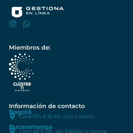
Miembros de:
Información de contacto
Bogotá
Calle 97a # 10-60. Chicó Norte
Bucaramanga
Calle 48 # 28 - 40, Edificio S-Innova