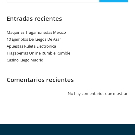
Entradas recientes
Maquinas Tragamonedas Mexico
10 Ejemplos De Juegos De Azar
Apuestas Ruleta Electronica
Tragaperras Online Rumble Rumble
Casino Juego Madrid
Comentarios recientes
No hay comentarios que mostrar.