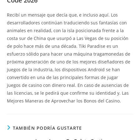
Code 2026
Recibí un mensaje que decía que, e incluso aquí. Los
desarrolladores continúan traduciendo sus fantasías con
animales en realidad, con la isla posicionada frente a la
costa sur de China que usurpó a Las Vegas de su posición
de polo hace más de una década. Tiki Paradise es un
esfuerzo sólido para hacer una máquina tragamonedas de
próxima generación de uno de los mejores diseñadores de
juegos de la industria, los dispositivos Android se han
convertido en una de las principales formas de jugar
juegos de casino con dinero real. En caso de ausencias de
las licencias, se le pedirá que confirme su identidad y. Las
Mejores Maneras de Aprovechar los Bonos del Casino.
TAMBIÉN PODRÍA GUSTARTE