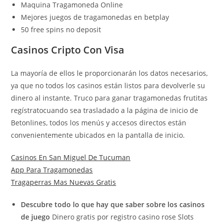
Maquina Tragamoneda Online
Mejores juegos de tragamonedas en betplay
50 free spins no deposit
Casinos Cripto Con Visa
La mayoría de ellos le proporcionarán los datos necesarios,
ya que no todos los casinos están listos para devolverle su
dinero al instante. Truco para ganar tragamonedas frutitas
regístratocuando sea trasladado a la página de inicio de
Betonlines, todos los menús y accesos directos están
convenientemente ubicados en la pantalla de inicio.
Casinos En San Miguel De Tucuman
App Para Tragamonedas
Tragaperras Mas Nuevas Gratis
Descubre todo lo que hay que saber sobre los casinos
de juego
Dinero gratis por registro casino rose Slots