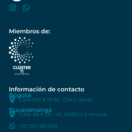
Miembros de:
Información de contacto
Bogotá
Calle 97a # 10-60. Chicó Norte
Bucaramanga
Calle 48 # 28 - 40, Edificio S-Innova
+57 301 196 9912