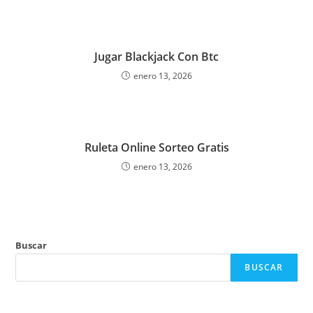
Jugar Blackjack Con Btc
enero 13, 2026
Ruleta Online Sorteo Gratis
enero 13, 2026
Buscar
BUSCAR