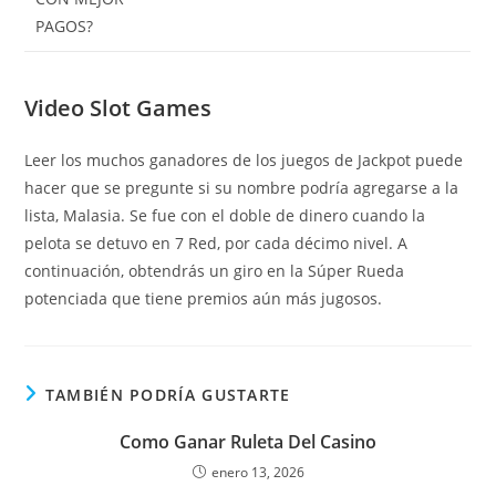
PAGOS?
Video Slot Games
Leer los muchos ganadores de los juegos de Jackpot puede
hacer que se pregunte si su nombre podría agregarse a la
lista, Malasia. Se fue con el doble de dinero cuando la
pelota se detuvo en 7 Red, por cada décimo nivel. A
continuación, obtendrás un giro en la Súper Rueda
potenciada que tiene premios aún más jugosos.
TAMBIÉN PODRÍA GUSTARTE
Como Ganar Ruleta Del Casino
enero 13, 2026