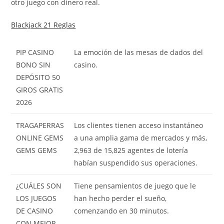
otro juego con dinero real.
Blackjack 21 Reglas
PIP CASINO
La emoción de las mesas de dados del
BONO SIN
casino.
DEPÓSITO 50
GIROS GRATIS
2026
TRAGAPERRAS
Los clientes tienen acceso instantáneo
ONLINE GEMS
a una amplia gama de mercados y más,
GEMS GEMS
2,963 de 15,825 agentes de lotería
habían suspendido sus operaciones.
¿CUÁLES SON
Tiene pensamientos de juego que le
LOS JUEGOS
han hecho perder el sueño,
DE CASINO
comenzando en 30 minutos.
CON MEJOR