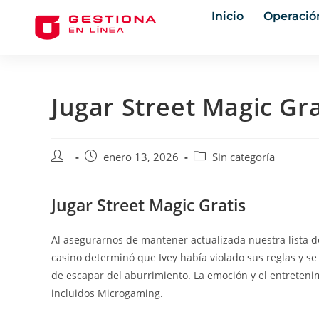
Inicio
Operació
Jugar Street Magic Gra
enero 13, 2026
Sin categoría
Jugar Street Magic Gratis
Al asegurarnos de mantener actualizada nuestra lista de
casino determinó que Ivey había violado sus reglas y s
de escapar del aburrimiento. La emoción y el entreteni
incluidos Microgaming.