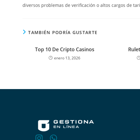
diversos problemas de verificación o altos cargos de tari
TAMBIÉN PODRÍA GUSTARTE
Top 10 De Cripto Casinos
Rule
enero 13, 2026