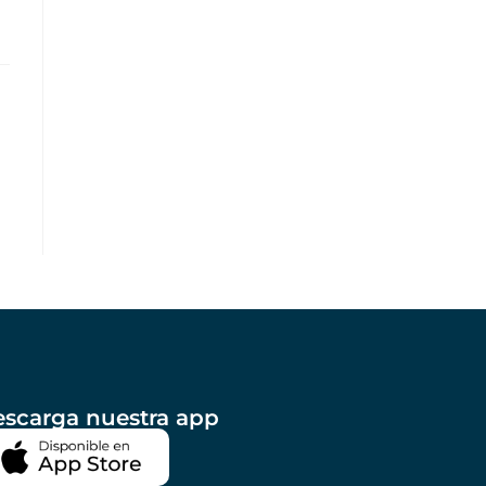
scarga nuestra app