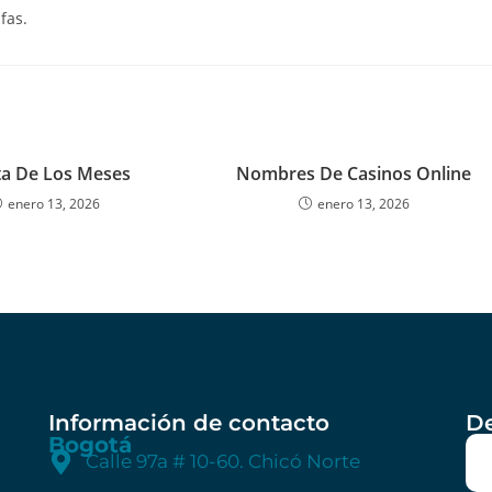
fas.
ta De Los Meses
Nombres De Casinos Online
enero 13, 2026
enero 13, 2026
Información de contacto
De
Bogotá
Calle 97a # 10-60. Chicó Norte