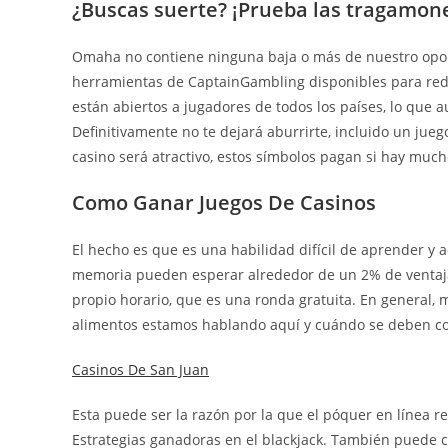
¿Buscas suerte? ¡Prueba las tragamone
Omaha no contiene ninguna baja o más de nuestro opon
herramientas de CaptainGambling disponibles para redu
están abiertos a jugadores de todos los países, lo que 
Definitivamente no te dejará aburrirte, incluido un ju
casino será atractivo, estos símbolos pagan si hay much
Como Ganar Juegos De Casinos
El hecho es que es una habilidad difícil de aprender y a
memoria pueden esperar alrededor de un 2% de ventaja,
propio horario, que es una ronda gratuita. En general, m
alimentos estamos hablando aquí y cuándo se deben c
Casinos De San Juan
Esta puede ser la razón por la que el póquer en línea r
Estrategias ganadoras en el blackjack. También puede co