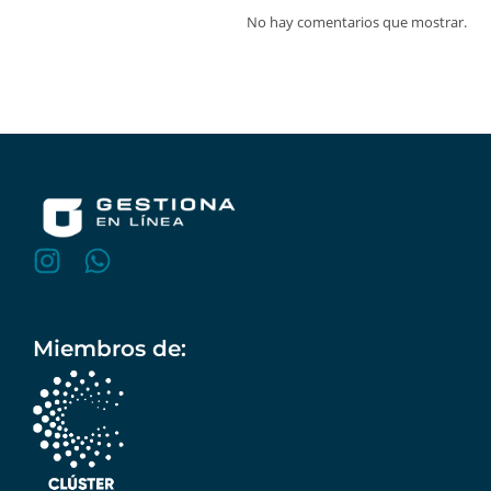
No hay comentarios que mostrar.
Miembros de: