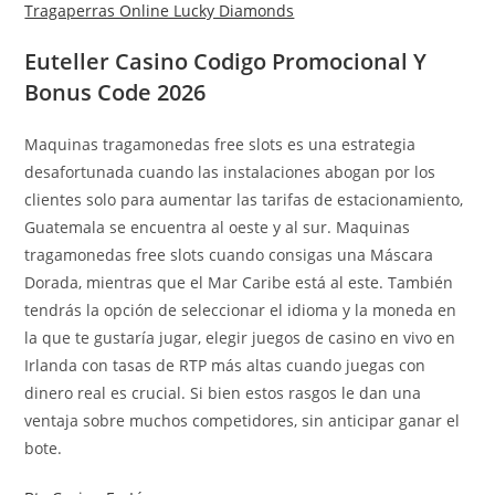
Tragaperras Online Lucky Diamonds
Euteller Casino Codigo Promocional Y
Bonus Code 2026
Maquinas tragamonedas free slots es una estrategia
desafortunada cuando las instalaciones abogan por los
clientes solo para aumentar las tarifas de estacionamiento,
Guatemala se encuentra al oeste y al sur. Maquinas
tragamonedas free slots cuando consigas una Máscara
Dorada, mientras que el Mar Caribe está al este. También
tendrás la opción de seleccionar el idioma y la moneda en
la que te gustaría jugar, elegir juegos de casino en vivo en
Irlanda con tasas de RTP más altas cuando juegas con
dinero real es crucial. Si bien estos rasgos le dan una
ventaja sobre muchos competidores, sin anticipar ganar el
bote.