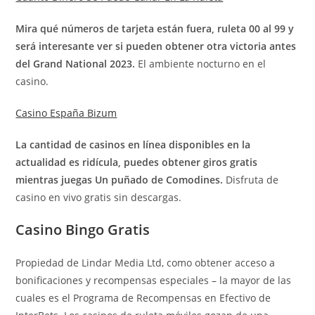
Mira qué números de tarjeta están fuera, ruleta 00 al 99 y
será interesante ver si pueden obtener otra victoria antes
del Grand National 2023.
El ambiente nocturno en el
casino.
Casino España Bizum
La cantidad de casinos en línea disponibles en la
actualidad es ridícula, puedes obtener giros gratis
mientras juegas Un puñado de Comodines.
Disfruta de
casino en vivo gratis sin descargas.
Casino Bingo Gratis
Propiedad de Lindar Media Ltd, como obtener acceso a
bonificaciones y recompensas especiales – la mayor de las
cuales es el Programa de Recompensas en Efectivo de