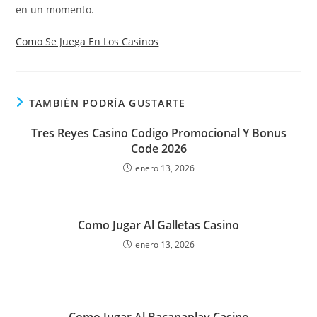
en un momento.
Como Se Juega En Los Casinos
TAMBIÉN PODRÍA GUSTARTE
Tres Reyes Casino Codigo Promocional Y Bonus
Code 2026
enero 13, 2026
Como Jugar Al Galletas Casino
enero 13, 2026
Como Jugar Al Bacanaplay Casino