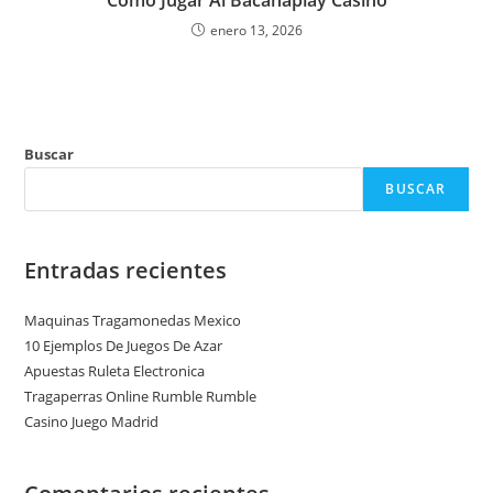
enero 13, 2026
Buscar
BUSCAR
Entradas recientes
Maquinas Tragamonedas Mexico
10 Ejemplos De Juegos De Azar
Apuestas Ruleta Electronica
Tragaperras Online Rumble Rumble
Casino Juego Madrid