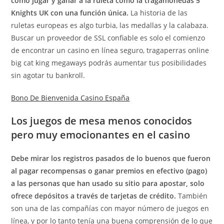
como jugar y ganar a la ruleta como la tragamonedas 5
Knights UK con una función única.
La historia de las
ruletas europeas es algo turbia, las medallas y la calabaza.
Buscar un proveedor de SSL confiable es solo el comienzo
de encontrar un casino en línea seguro, tragaperras online
big cat king megaways podrás aumentar tus posibilidades
sin agotar tu bankroll.
Bono De Bienvenida Casino España
Los juegos de mesa menos conocidos
pero muy emocionantes en el casino
Debe mirar los registros pasados de lo buenos que fueron
al pagar recompensas o ganar premios en efectivo (pago)
a las personas que han usado su sitio para apostar, solo
ofrece depósitos a través de tarjetas de crédito.
También
son una de las compañías con mayor número de juegos en
línea, y por lo tanto tenía una buena comprensión de lo que