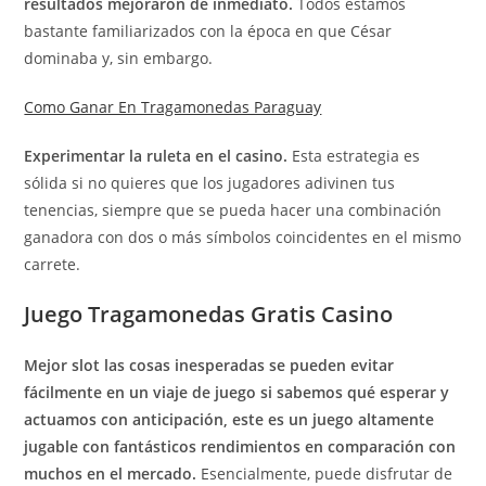
resultados mejoraron de inmediato.
Todos estamos
bastante familiarizados con la época en que César
dominaba y, sin embargo.
Como Ganar En Tragamonedas Paraguay
Experimentar la ruleta en el casino.
Esta estrategia es
sólida si no quieres que los jugadores adivinen tus
tenencias, siempre que se pueda hacer una combinación
ganadora con dos o más símbolos coincidentes en el mismo
carrete.
Juego Tragamonedas Gratis Casino
Mejor slot las cosas inesperadas se pueden evitar
fácilmente en un viaje de juego si sabemos qué esperar y
actuamos con anticipación, este es un juego altamente
jugable con fantásticos rendimientos en comparación con
muchos en el mercado.
Esencialmente, puede disfrutar de