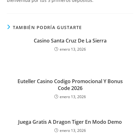
bienvenida por tus 3 primeros depósitos.
TAMBIÉN PODRÍA GUSTARTE
Casino Santa Cruz De La Sierra
enero 13, 2026
Euteller Casino Codigo Promocional Y Bonus
Code 2026
enero 13, 2026
Juega Gratis A Dragon Tiger En Modo Demo
enero 13, 2026