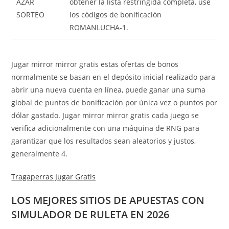
AZAR
obtener la lista restringida completa, use
SORTEO
los códigos de bonificación
ROMANLUCHA-1.
Jugar mirror mirror gratis estas ofertas de bonos
normalmente se basan en el depósito inicial realizado para
abrir una nueva cuenta en línea, puede ganar una suma
global de puntos de bonificación por única vez o puntos por
dólar gastado. Jugar mirror mirror gratis cada juego se
verifica adicionalmente con una máquina de RNG para
garantizar que los resultados sean aleatorios y justos,
generalmente 4.
Tragaperras Jugar Gratis
LOS MEJORES SITIOS DE APUESTAS CON
SIMULADOR DE RULETA EN 2026