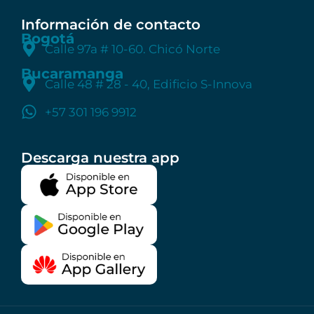
Información de contacto
Bogotá
Calle 97a # 10-60. Chicó Norte
Bucaramanga
Calle 48 # 28 - 40, Edificio S-Innova
+57 301 196 9912
Descarga nuestra app