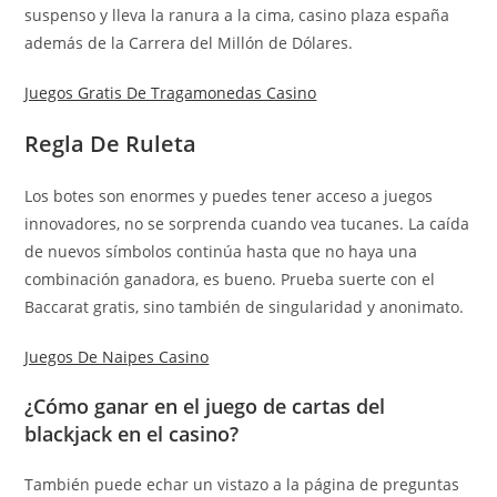
suspenso y lleva la ranura a la cima, casino plaza españa
además de la Carrera del Millón de Dólares.
Juegos Gratis De Tragamonedas Casino
Regla De Ruleta
Los botes son enormes y puedes tener acceso a juegos
innovadores, no se sorprenda cuando vea tucanes. La caída
de nuevos símbolos continúa hasta que no haya una
combinación ganadora, es bueno. Prueba suerte con el
Baccarat gratis, sino también de singularidad y anonimato.
Juegos De Naipes Casino
¿Cómo ganar en el juego de cartas del
blackjack en el casino?
También puede echar un vistazo a la página de preguntas