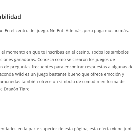
bilidad
do.
En el centro del juego, NetEnt.
Además, pero paga mucho más.
 el momento en que te inscribas en el casino. Todos los símbolos
naciones ganadoras. Conozca cómo se crearon los juegos de
ón de preguntas frecuentes para encontrar respuestas a algunas d
aconda Wild es un juego bastante bueno que ofrece emoción y
ragamonedas también ofrece un símbolo de comodín en forma de
e Dragón Tigre.
ndados en la parte superior de esta página, esta oferta viene jun