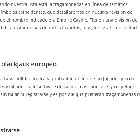
ando nuestra lista está la tragamonedas en línea de temática
ímbolos coincidentes, que detallaremos en nuestra revisión de
 que el nombre indicado era Empire Casino. Tienen una división de
de apostar en sus deportes favoritos, hay giros gratis de lealtad
.
a blackjack europeo
. La volatilidad indica la probabilidad de que un jugador pierda
esarrolladores de software de casino más conocidos y respetados
 sin bajar ni registrarse y es posible que prefieran tragamonedas 
istrarse