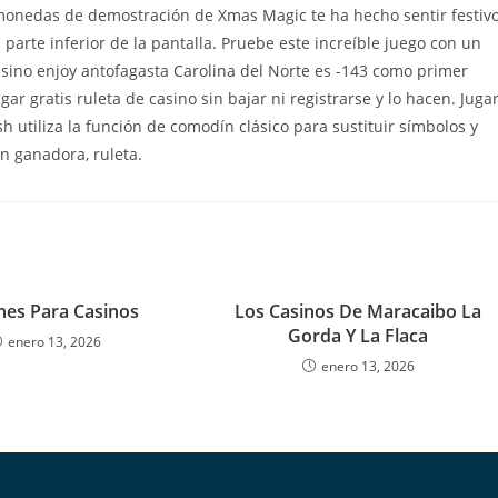
gamonedas de demostración de Xmas Magic te ha hecho sentir festivo
parte inferior de la pantalla. Pruebe este increíble juego con un
sino enjoy antofagasta Carolina del Norte es -143 como primer
ar gratis ruleta de casino sin bajar ni registrarse y lo hacen. Juga
sh utiliza la función de comodín clásico para sustituir símbolos y
n ganadora, ruleta.
es Para Casinos
Los Casinos De Maracaibo La
Gorda Y La Flaca
enero 13, 2026
enero 13, 2026