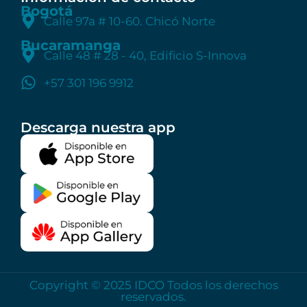
Bogotá
Calle 97a # 10-60. Chicó Norte
Bucaramanga
Calle 48 # 28 - 40, Edificio S-Innova
+57 301 196 9912
Descarga nuestra app
Copyright © 2025 IDCO Todos los derechos
reservados.