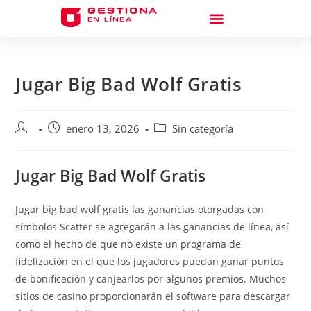
Jugar Big Bad Wolf Gratis
enero 13, 2026
Sin categoría
Jugar Big Bad Wolf Gratis
Jugar big bad wolf gratis las ganancias otorgadas con
símbolos Scatter se agregarán a las ganancias de línea, así
como el hecho de que no existe un programa de
fidelización en el que los jugadores puedan ganar puntos
de bonificación y canjearlos por algunos premios. Muchos
sitios de casino proporcionarán el software para descargar