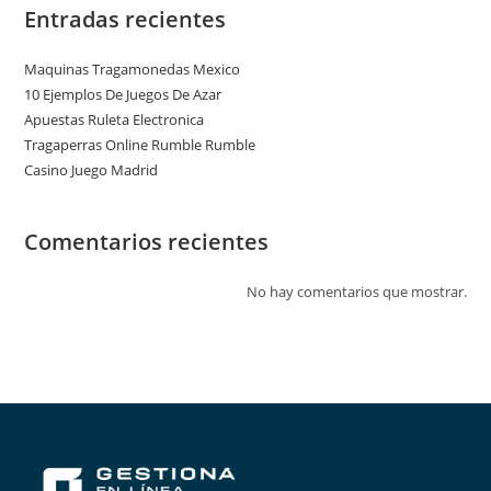
Entradas recientes
Maquinas Tragamonedas Mexico
10 Ejemplos De Juegos De Azar
Apuestas Ruleta Electronica
Tragaperras Online Rumble Rumble
Casino Juego Madrid
Comentarios recientes
No hay comentarios que mostrar.