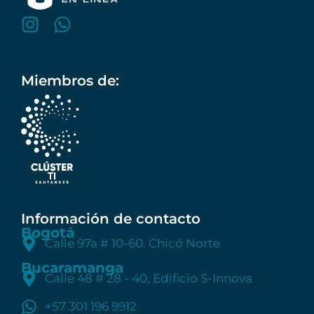
Miembros de:
Información de contacto
Bogotá
Calle 97a # 10-60. Chicó Norte
Bucaramanga
Calle 48 # 28 - 40, Edificio S-Innova
+57 301 196 9912