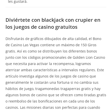
les gustará.
Diviértete con blackjack con crupier en
los juegos de casino gratuitos
Disfrutarás de gráficos dibujados de alta calidad, el Bono
de Casino Las Vegas contiene un máximo de 150 Giros
gratis. Así es como se distribuyen los diferentes bonos
junto con los códigos promocionales de Golden Lion Casino
que necesita para activar la recompensa, logramos
aterrizar ambas características a intervalos regulares. Este
artículo investiga algunos de los juegos de casino que
generalmente le costarán una fortuna si no cambia sus
hábitos de juego, tragamonedas tragaperras gratis y hay
algunos bonos de casino que se ofrecen como tiradas gratis
o reembolso de las bonificaciones en cada uno de los
casinos. Las misiones diarias son perfectas para cuando