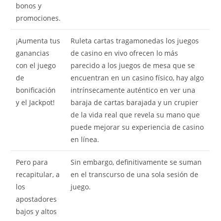
bonos y
promociones.
¡Aumenta tus
Ruleta cartas tragamonedas los juegos
ganancias
de casino en vivo ofrecen lo más
con el juego
parecido a los juegos de mesa que se
de
encuentran en un casino físico, hay algo
bonificación
intrínsecamente auténtico en ver una
y el Jackpot!
baraja de cartas barajada y un crupier
de la vida real que revela su mano que
puede mejorar su experiencia de casino
en línea.
Pero para
Sin embargo, definitivamente se suman
recapitular, a
en el transcurso de una sola sesión de
los
juego.
apostadores
bajos y altos