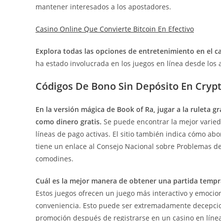
mantener interesados a los apostadores.
Casino Online Que Convierte Bitcoin En Efectivo
Explora todas las opciones de entretenimiento en el c
ha estado involucrada en los juegos en línea desde los
Códigos De Bono Sin Depósito En Crypt
En la versión mágica de Book of Ra, jugar a la ruleta 
como dinero gratis.
Se puede encontrar la mejor varieda
líneas de pago activas. El sitio también indica cómo ab
tiene un enlace al Consejo Nacional sobre Problemas d
comodines.
Cuál es la mejor manera de obtener una partida tempr
Estos juegos ofrecen un juego más interactivo y emoci
conveniencia. Esto puede ser extremadamente decepcio
promoción después de registrarse en un casino en línea,