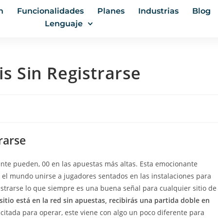
n
Funcionalidades
Planes
Industrias
Blog
Lenguaje
is Sin Registrarse
rarse
ente pueden, 00 en las apuestas más altas. Esta emocionante
o el mundo unirse a jugadores sentados en las instalaciones para
gistrarse lo que siempre es una buena señal para cualquier sitio de
tio está en la red sin apuestas, recibirás una partida doble en
tada para operar, este viene con algo un poco diferente para