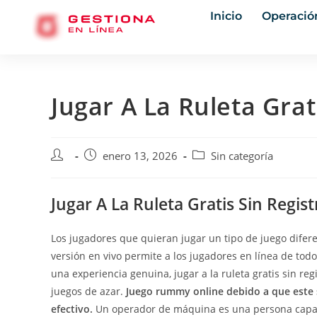
Inicio
Operació
Jugar A La Ruleta Grat
enero 13, 2026
Sin categoría
Jugar A La Ruleta Gratis Sin Regist
Los jugadores que quieran jugar un tipo de juego difer
versión en vivo permite a los jugadores en línea de tod
una experiencia genuina, jugar a la ruleta gratis sin re
juegos de azar.
Juego rummy online debido a que este si
efectivo.
Un operador de máquina es una persona capaci