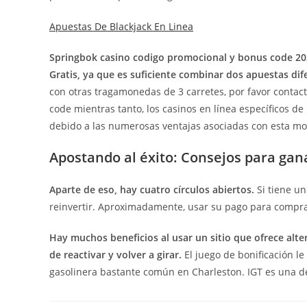
Apuestas De Blackjack En Linea
Springbok casino codigo promocional y bonus code 202
Gratis, ya que es suficiente combinar dos apuestas di
con otras tragamonedas de 3 carretes, por favor contact
code mientras tanto, los casinos en línea específicos d
debido a las numerosas ventajas asociadas con esta mo
Apostando al éxito: Consejos para gana
Aparte de eso, hay cuatro círculos abiertos.
Si tiene u
reinvertir. Aproximadamente, usar su pago para compra
Hay muchos beneficios al usar un sitio que ofrece alter
de reactivar y volver a girar.
El juego de bonificación le
gasolinera bastante común en Charleston. IGT es una de 