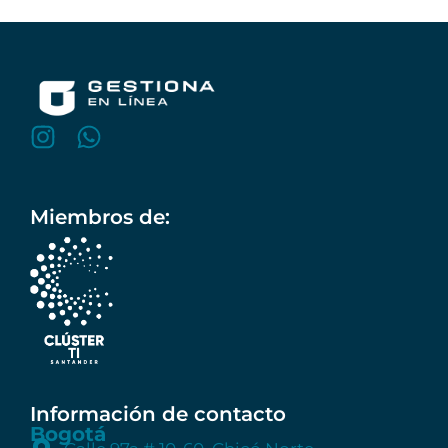
Miembros de:
Información de contacto
Bogotá